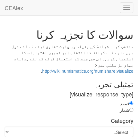
CEAlex
Toggle
navigation
سوالات کا تجزیہ کرنا
منتخب کردہ شرائط کی بنیاد پر چارٹ تخلیق کرنے کے لئے ذیل
میں دئیے گئے کوائف کا انتخاب اور تصوری اختیارات کا
استعمال کریں۔ اس خصوصیت کو استعمال کرنے کے لئے ہدایات
یہاں مل سکتی ہیں-:
.
http://wiki.numismatics.org/numishare:visualize
تمثیلی تجزیہ
[visualize_response_type]
فیصد
شمار
Category