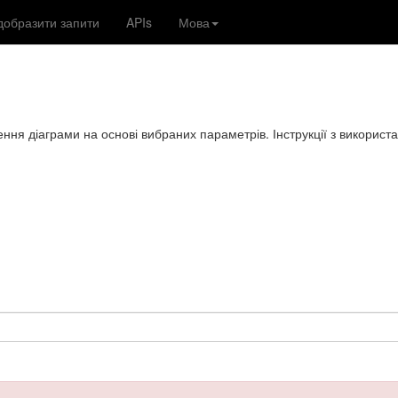
добразити запити
APIs
Мова
ення діаграми на основі вибраних параметрів. Інструкції з використа