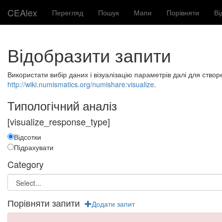
CEAlex
Перегляд
Пошук
Мапи
Порівняти
Ві
Відобразити запити
Використати вибір даних і візуалізацію параметрів далі для створ
http://wiki.numismatics.org/numishare:visualize
.
Типологічний аналіз
[visualize_response_type]
Відсотки
Підрахувати
Category
Порівняти запити
Додати запит