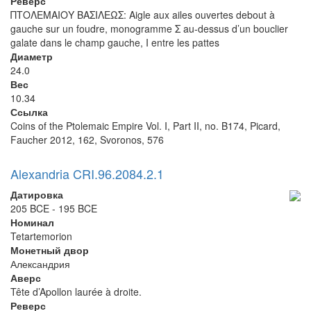
Реверс
ΠΤΟΛΕΜΑΙΟΥ ΒΑΣΙΛΕΩΣ: Aigle aux ailes ouvertes debout à
gauche sur un foudre, monogramme Σ au-dessus d’un bouclier
galate dans le champ gauche, I entre les pattes
Диаметр
24.0
Вес
10.34
Ссылка
Coins of the Ptolemaic Empire Vol. I, Part II, no. B174, Picard,
Faucher 2012, 162, Svoronos, 576
Alexandria CRI.96.2084.2.1
Датировка
205 BCE - 195 BCE
Номинал
Tetartemorion
Монетный двор
Александрия
Аверс
Tête d’Apollon laurée à droite.
Реверс