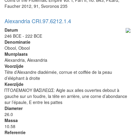
Coins of the Ptolemaic Empire Vol. I, Part II, no. B43, Picard,
Faucher 2012, 91, Svoronos 235
Alexandria CRI.97.6212.1.4
Datum
246 BCE - 222 BCE
Denominatie
Obool, Obool
Muntplaats
Alexandria, Alexandria
Voorzijde
Tête d’Alexandre diadémée, cornue et coiffée de la peau
d’éléphant à droite
Keerzijde
ΠΤΟΛΕΜΑΙΟΥ ΒΑΣΙΛΕΩΣ: Aigle aux ailes ouvertes debout à
gauche sur un foudre, la tête en arrière, une corne d’abondance
sur l’épaule, E entre les pattes
Diameter
26.0
Massa
10.58
Referentie