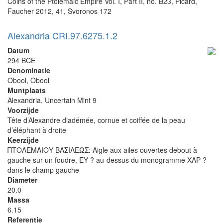
Coins of the Ptolemaic Empire Vol. I, Part II, no. B23, Picard,
Faucher 2012, 41, Svoronos 172
Alexandria CRI.97.6275.1.2
Datum
294 BCE
Denominatie
Obool, Obool
Muntplaats
Alexandria, Uncertain Mint 9
Voorzijde
Tête d’Alexandre diadémée, cornue et coiffée de la peau
d’éléphant à droite
Keerzijde
ΠΤΟΛΕΜΑΙΟΥ ΒΑΣΙΛΕΩΣ: Aigle aux ailes ouvertes debout à
gauche sur un foudre, EY ? au-dessus du monogramme XAP ?
dans le champ gauche
Diameter
20.0
Massa
6.15
Referentie