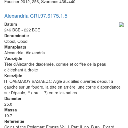
Faucher 2012, 256, Svoronos 439=440
Alexandria CRI.97.6175.1.5
Datum
246 BCE - 222 BCE
Denominatie
Obool, Obool
Muntplaats
Alexandria, Alexandria
Voorzijde
Tête d’Alexandre diadémée, cornue et coiffée de la peau
d’éléphant à droite
Keerzijde
ΠΤΟΛΕΜΑΙΟΥ ΒΑΣΙΛΕΩΣ: Aigle aux ailes ouvertes debout à
gauche sur un foudre, la tête en arrière, une corne d’abondance
sur l’épaule, E ( ou ⊏ ?) entre les pattes
Diameter
25.0
Massa
10.7
Referentie
Coins of the Ptolemaic Empire Vol. I, Part II, no. B369, Picard,