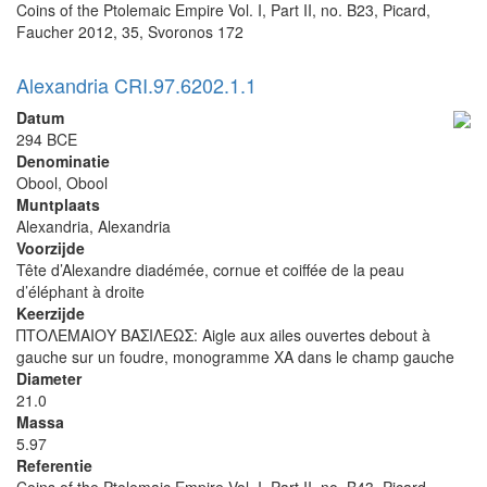
Coins of the Ptolemaic Empire Vol. I, Part II, no. B23, Picard,
Faucher 2012, 35, Svoronos 172
Alexandria CRI.97.6202.1.1
Datum
294 BCE
Denominatie
Obool, Obool
Muntplaats
Alexandria, Alexandria
Voorzijde
Tête d’Alexandre diadémée, cornue et coiffée de la peau
d’éléphant à droite
Keerzijde
ΠΤΟΛΕΜΑΙΟΥ ΒΑΣΙΛΕΩΣ: Aigle aux ailes ouvertes debout à
gauche sur un foudre, monogramme XA dans le champ gauche
Diameter
21.0
Massa
5.97
Referentie