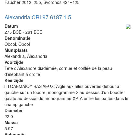
Faucher 2012, 255, Svoronos 424=425
Alexandria CRI.97.6187.1.5
Datum
275 BCE - 261 BCE
Denominatie
Obool, Obool
Muntplaats
Alexandria, Alexandria
Voorzijde
Tête d’Alexandre diadémée, cornue et coiffée de la peau
d’éléphant à droite
Keerzijde
ΠΤΟΛΕΜΑΙΟΥ ΒΑΣΙΛΕΩΣ: Aigle aux ailes ouvertes debout à
gauche sur un foudre, monogramme Σ au-dessus d’un bouclier
galate au-dessus du monogramme XP, Λ entre les pattes dans le
champ gauche
Diameter
22.0
Massa
5.97
Referentie