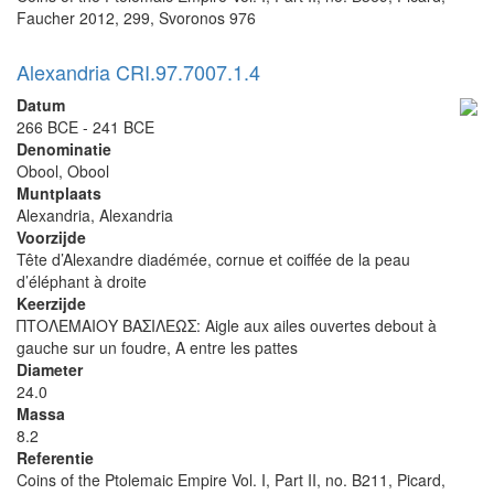
Faucher 2012, 299, Svoronos 976
Alexandria CRI.97.7007.1.4
Datum
266 BCE - 241 BCE
Denominatie
Obool, Obool
Muntplaats
Alexandria, Alexandria
Voorzijde
Tête d’Alexandre diadémée, cornue et coiffée de la peau
d’éléphant à droite
Keerzijde
ΠΤΟΛΕΜΑΙΟΥ ΒΑΣΙΛΕΩΣ: Aigle aux ailes ouvertes debout à
gauche sur un foudre, A entre les pattes
Diameter
24.0
Massa
8.2
Referentie
Coins of the Ptolemaic Empire Vol. I, Part II, no. B211, Picard,