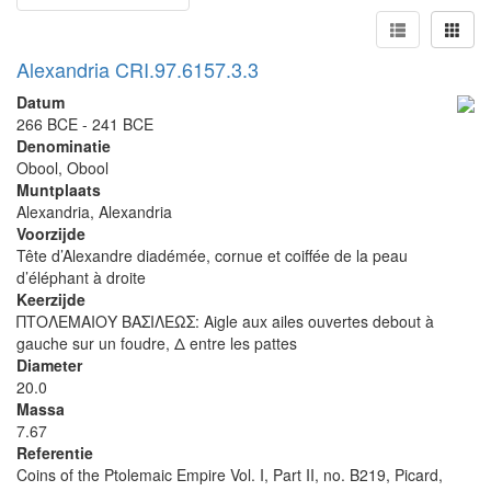
Alexandria CRI.97.6157.3.3
Datum
266 BCE - 241 BCE
Denominatie
Obool, Obool
Muntplaats
Alexandria, Alexandria
Voorzijde
Tête d’Alexandre diadémée, cornue et coiffée de la peau
d’éléphant à droite
Keerzijde
ΠΤΟΛΕΜΑΙΟΥ ΒΑΣΙΛΕΩΣ: Aigle aux ailes ouvertes debout à
gauche sur un foudre, Δ entre les pattes
Diameter
20.0
Massa
7.67
Referentie
Coins of the Ptolemaic Empire Vol. I, Part II, no. B219, Picard,