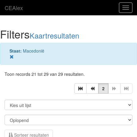
CEAlex
Toggl
navig
Filters
Kaartresultaten
Staat:
Macedonië
Toon records 21 tot 29 van 29 resultaten.
2
Sorteer resultaten