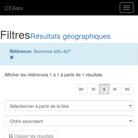
CEAlex
Toggl
navig
Filtres
Résultats géographiques
Référence:
Svoronos 426=427
Afficher les références 1 à 1 à partir de 1 résultats
1
Classer les résultats