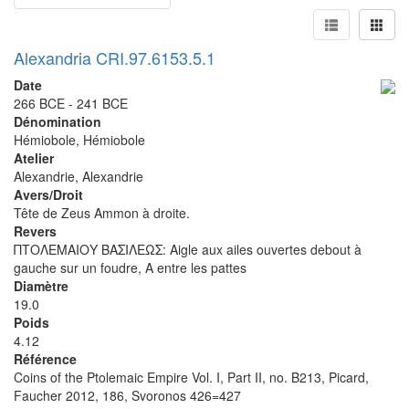
Alexandria CRI.97.6153.5.1
Date
266 BCE - 241 BCE
Dénomination
Hémiobole, Hémiobole
Atelier
Alexandrie, Alexandrie
Avers/Droit
Tête de Zeus Ammon à droite.
Revers
ΠΤΟΛΕΜΑΙΟΥ ΒΑΣΙΛΕΩΣ: Aigle aux ailes ouvertes debout à
gauche sur un foudre, A entre les pattes
Diamètre
19.0
Poids
4.12
Référence
Coins of the Ptolemaic Empire Vol. I, Part II, no. B213, Picard,
Faucher 2012, 186, Svoronos 426=427