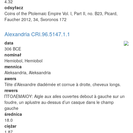
4.32
odsyłacz
Coins of the Ptolemaic Empire Vol. I, Part II, no. B23, Picard,
Faucher 2012, 34, Svoronos 172
Alexandria CRI.96.5147.1.1
data
306 BCE
nominał
Hemiobol, Hemiobol
mennica
Aleksandria, Aleksandria
awers
Tête d’Alexandre diadémée et cornue à droite, cheveux longs.
rewers
ΠΤΟΛΕΜΑΙΟΥ: Aigle aux ailes ouvertes debout à gauche sur un
foudre, un aplustre au-dessus d’un casque dans le champ
gauche
średnica
18.0
ciężar
1.87