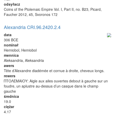
odsyłacz
Coins of the Ptolemaic Empire Vol. I, Part II, no. B23, Picard,
Faucher 2012, 45, Svoronos 172
Alexandria CRI.96.2420.2.4
data
306 BCE
nominał
Hemiobol, Hemiobol
mennica
Aleksandria, Aleksandria
awers
Tête d’Alexandre diadémée et cornue à droite, cheveux longs.
rewers
ΠΤΟΛΕΜΑΙΟΥ: Aigle aux ailes ouvertes debout à gauche sur un
foudre, un aplustre au-dessus d’un casque dans le champ
gauche
średnica
19.0
ciężar
4.17