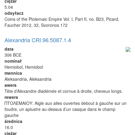
ciężar
5.04
odsyłacz
Coins of the Ptolemaic Empire Vol. I, Part II, no. B23, Picard,
Faucher 2012, 32, Svoronos 172
Alexandria CRI.96.5087.1.4
data
306 BCE
nominał
Hemiobol, Hemiobol
mennica
Aleksandria, Aleksandria
awers
Tête d’Alexandre diadémée et cornue à droite, cheveux longs.
rewers
ΠΤΟΛΕΜΑΙΟΥ: Aigle aux ailes ouvertes debout à gauche sur un
foudre, un aplustre au-dessus d’un casque dans le champ
gauche
średnica
16.0
ciężar