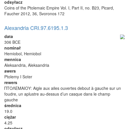
odsyłacz
Coins of the Ptolemaic Empire Vol. I, Part II, no. B23, Picard,
Faucher 2012, 36, Svoronos 172
Alexandria CRI.97.6195.1.3
data
306 BCE
nominał
Hemiobol, Hemiobol
mennica
Aleksandria, Aleksandria
awers
Ptolemy I Soter
rewers
ΠΤΟΛΕΜΑΙΟΥ: Aigle aux ailes ouvertes debout à gauche sur un
foudre, un aplustre au-dessus d’un casque dans le champ
gauche
średnica
19.0
ciężar
4.25
odsyłacz