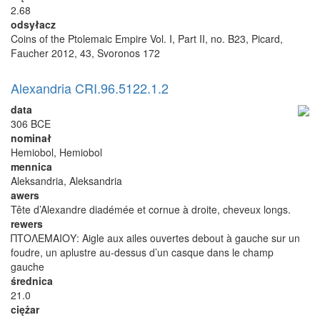
2.68
odsyłacz
Coins of the Ptolemaic Empire Vol. I, Part II, no. B23, Picard,
Faucher 2012, 43, Svoronos 172
Alexandria CRI.96.5122.1.2
data
306 BCE
nominał
Hemiobol, Hemiobol
mennica
Aleksandria, Aleksandria
awers
Tête d’Alexandre diadémée et cornue à droite, cheveux longs.
rewers
ΠΤΟΛΕΜΑΙΟΥ: Aigle aux ailes ouvertes debout à gauche sur un
foudre, un aplustre au-dessus d’un casque dans le champ
gauche
średnica
21.0
ciężar