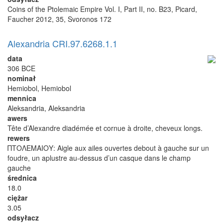
Coins of the Ptolemaic Empire Vol. I, Part II, no. B23, Picard,
Faucher 2012, 35, Svoronos 172
Alexandria CRI.97.6268.1.1
data
306 BCE
nominał
Hemiobol, Hemiobol
mennica
Aleksandria, Aleksandria
awers
Tête d’Alexandre diadémée et cornue à droite, cheveux longs.
rewers
ΠΤΟΛΕΜΑΙΟΥ: Aigle aux ailes ouvertes debout à gauche sur un
foudre, un aplustre au-dessus d’un casque dans le champ
gauche
średnica
18.0
ciężar
3.05
odsyłacz