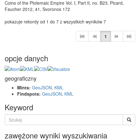
Coins of the Ptolemaic Empire Vol. I, Part II, no. B23, Picard,
Faucher 2012, 41, Svoronos 172
pokazuje rekordy od 1 do 7 z wszystkich wyników 7
1
opcje danych
geograficzny
Mints:
GeoJSON
,
KML
Findspots:
GeoJSON
,
KML
Keyword
zawężone wyniki wyszukiwania