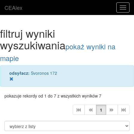
CEAlex
Toggl
navig
filtruj wyniki
wyszukiwania
pokaż wyniki na
mapie
odsyłacz:
Svoronos 172
pokazuje rekordy od 1 do 7 z wszystkich wyników 7
1