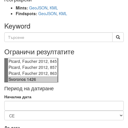
Mints:
GeoJSON
,
KML
Findspots:
GeoJSON
,
KML
Keyword
Ограничи резултатите
Период на датиране
Начална дата
До дата