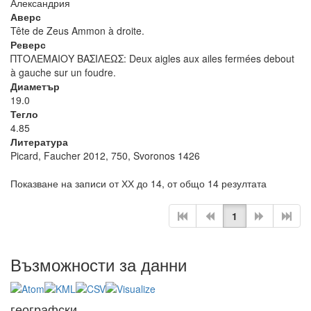
Александрия
Аверс
Tête de Zeus Ammon à droite.
Реверс
ΠΤΟΛΕΜΑΙΟΥ ΒΑΣΙΛΕΩΣ: Deux aigles aux ailes fermées debout
à gauche sur un foudre.
Диаметър
19.0
Тегло
4.85
Литература
Picard, Faucher 2012, 750, Svoronos 1426
Показване на записи от ХХ до 14, от общо 14 резултата
1
Възможности за данни
географски