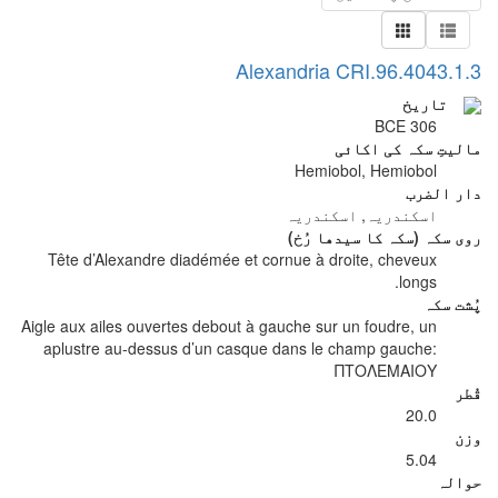
Alexandria CRI.96.4043.1.3
تاریخ
306 BCE
مالیتِ سکہ کی اکائی
Hemiobol, Hemiobol
دار الضرب
اسکندریہ, اسکندریہ
روی سکہ (سکہ کا سیدھا رُخ)
Tête d’Alexandre diadémée et cornue à droite, cheveux
longs.
پُشت سکہ
Aigle aux ailes ouvertes debout à gauche sur un foudre, un
aplustre au-dessus d’un casque dans le champ gauche:
ΠΤΟΛΕΜΑΙΟΥ
قُطر
20.0
وزن
5.04
حوالہ