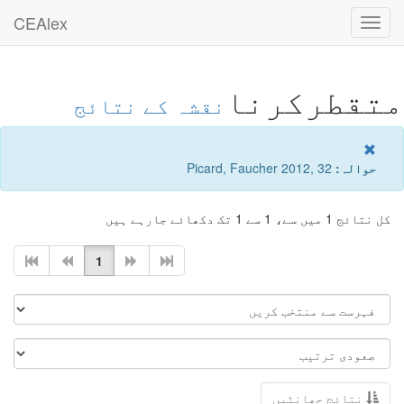
CEAlex
Toggle
navigation
متقطرکرنا
نقشہ کے نتائج
حوالہ:
Picard, Faucher 2012, 32
کل نتائج 1 میں سے، 1 سے 1 تک دکھائے جارہے ہیں
1
نتائج چھانٹیں