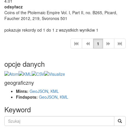
4.01
odsyłacz
Coins of the Ptolemaic Empire Vol. I, Part II, no. B265, Picard,
Faucher 2012, 219, Svoronos 501
pokazuje rekordy od 1 do 1 z wszystkich wyników 1
1
opcje danych
geograficzny
Mints:
GeoJSON
,
KML
Findspots:
GeoJSON
,
KML
Keyword