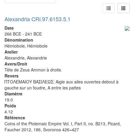
Alexandria CRI.97.6153.5.1
Date
266 BCE - 241 BCE
Dénomination
Hémiobole, Hémiobole
Atelier
Alexandrie, Alexandrie
Avers/Droit
Tête de Zeus Ammon à droite.
Revers
ΠΤΟΛΕΜΑΙΟΥ ΒΑΣΙΛΕΩΣ: Aigle aux ailes ouvertes debout à
gauche sur un foudre, A entre les pattes
Diamètre
19.0
Poids
4.12
Référence
Coins of the Ptolemaic Empire Vol. I, Part II, no. B213, Picard,
Faucher 2012, 186, Svoronos 426=427