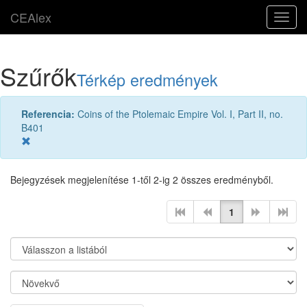
CEAlex
Toggl
navig
Szűrők
Térkép eredmények
Referencia:
Coins of the Ptolemaic Empire Vol. I, Part II, no.
B401
Bejegyzések megjelenítése 1-től 2-ig 2 összes eredményből.
1