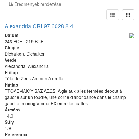
Eredmények rendezése
Alexandria CRI.97.6028.8.4
Dátum
246 BCE - 219 BCE
Címplet
Dichalkon, Dichalkon
Verde
Alexandria, Alexandria
Előlap
Tête de Zeus Ammon à droite.
Hátlap
ΠΤΟΛΕΜΑΙΟΥ ΒΑΣΙΛΕΩΣ: Aigle aux ailes fermées debout à
gauche sur un foudre, une corne d’abondance dans le champ
gauche, monogramme PX entre les pattes
Átmérő
14.0
Súly
1.9
Referencia