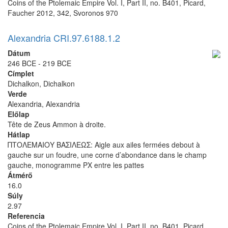
Coins of the Ptolemaic Empire Vol. I, Part II, no. B401, Picard,
Faucher 2012, 342, Svoronos 970
Alexandria CRI.97.6188.1.2
Dátum
246 BCE - 219 BCE
Címplet
Dichalkon, Dichalkon
Verde
Alexandria, Alexandria
Előlap
Tête de Zeus Ammon à droite.
Hátlap
ΠΤΟΛΕΜΑΙΟΥ ΒΑΣΙΛΕΩΣ: Aigle aux ailes fermées debout à
gauche sur un foudre, une corne d’abondance dans le champ
gauche, monogramme PX entre les pattes
Átmérő
16.0
Súly
2.97
Referencia
Coins of the Ptolemaic Empire Vol. I, Part II, no. B401, Picard,