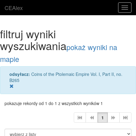
CEAlex
Toggl
navig
filtruj wyniki
wyszukiwania
pokaż wyniki na
mapie
odsyłacz:
Coins of the Ptolemaic Empire Vol. I, Part II, no.
B265
pokazuje rekordy od 1 do 1 z wszystkich wyników 1
1