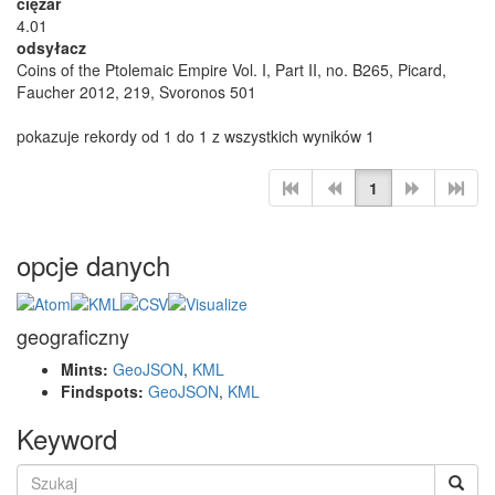
ciężar
4.01
odsyłacz
Coins of the Ptolemaic Empire Vol. I, Part II, no. B265, Picard,
Faucher 2012, 219, Svoronos 501
pokazuje rekordy od 1 do 1 z wszystkich wyników 1
1
opcje danych
geograficzny
Mints:
GeoJSON
,
KML
Findspots:
GeoJSON
,
KML
Keyword