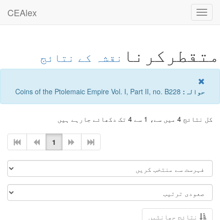
CEAlex
Toggle
navigation
متقطرکرنا
نقشہ کے نتائج
حوالہ:
Coins of the Ptolemaic Empire Vol. I, Part II, no. B228
کل نتائج 4 میں سے، 1 سے 4 تک دکھائے جارہے ہیں
1
نتائج چھانٹیں