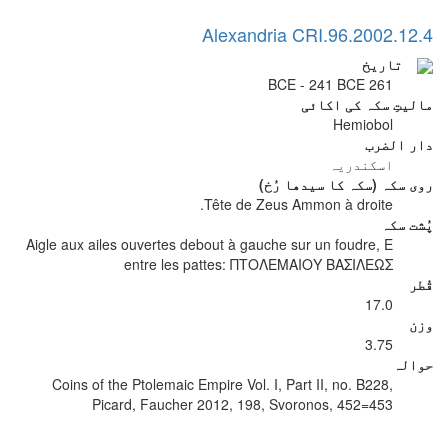
Alexandria CRI.96.2002.12.4
تاریخ
261 BCE - 241 BCE
مالیتِ سکہ کی اکائی
Hemiobol
دار الضرب
اسکندریہ
روی سکہ (سکہ کا سیدھا رُخ)
Tête de Zeus Ammon à droite.
پُشت سکہ
Aigle aux ailes ouvertes debout à gauche sur un foudre, E
entre les pattes: ΠΤΟΛΕΜΑΙΟΥ ΒΑΣΙΛΕΩΣ
قُطر
17.0
وزن
3.75
حوالہ
Coins of the Ptolemaic Empire Vol. I, Part II, no. B228,
Picard, Faucher 2012, 198, Svoronos, 452=453