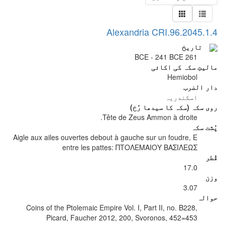
Alexandria CRI.96.2045.1.4
تاریخ
261 BCE - 241 BCE
مالیتِ سکہ کی اکائی
Hemiobol
دار الضرب
اسکندریہ
روی سکہ (سکہ کا سیدھا رُخ)
Tête de Zeus Ammon à droite.
پُشت سکہ
Aigle aux ailes ouvertes debout à gauche sur un foudre, E
entre les pattes: ΠΤΟΛΕΜΑΙΟΥ ΒΑΣΙΛΕΩΣ
قُطر
17.0
وزن
3.07
حوالہ
Coins of the Ptolemaic Empire Vol. I, Part II, no. B228,
Picard, Faucher 2012, 200, Svoronos, 452=453