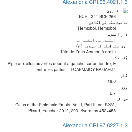
Alexandria CRI.96.4021.1.3
تاریخ
266 BCE - 241 BCE
مالیتِ سکہ کی اکائی
Hemiobol, Hemiobol
دار الضرب
اسکندریہ, اسکندریہ
روی سکہ (سکہ کا سیدھا رُخ)
Tête de Zeus Ammon à droite.
پُشت سکہ
Aigle aux ailes ouvertes debout à gauche sur un foudre, E
entre les pattes: ΠΤΟΛΕΜΑΙΟΥ ΒΑΣΙΛΕΩΣ
قُطر
18.0
وزن
2.7
حوالہ
Coins of the Ptolemaic Empire Vol. I, Part II, no. B228,
Picard, Faucher 2012, 203, Svoronos 452=453
Alexandria CRI.97.6227.1.2