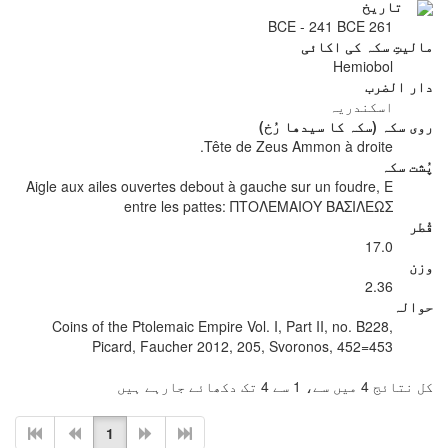
تاریخ
261 BCE - 241 BCE
مالیتِ سکہ کی اکائی
Hemiobol
دار الضرب
اسکندریہ
روی سکہ (سکہ کا سیدھا رُخ)
Tête de Zeus Ammon à droite.
پُشت سکہ
Aigle aux ailes ouvertes debout à gauche sur un foudre, E
entre les pattes: ΠΤΟΛΕΜΑΙΟΥ ΒΑΣΙΛΕΩΣ
قُطر
17.0
وزن
2.36
حوالہ
Coins of the Ptolemaic Empire Vol. I, Part II, no. B228,
Picard, Faucher 2012, 205, Svoronos, 452=453
کل نتائج 4 میں سے، 1 سے 4 تک دکھائے جارہے ہیں
1