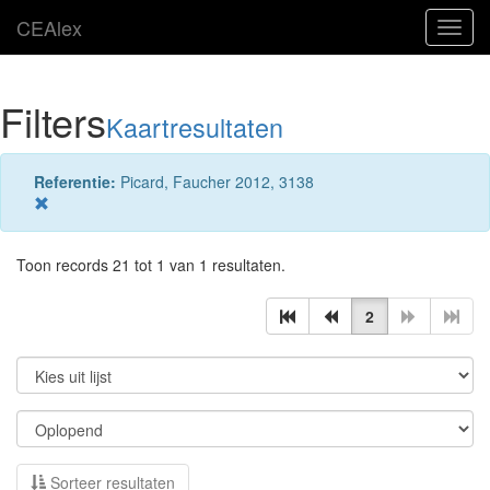
CEAlex
Toggl
navig
Filters
Kaartresultaten
Referentie:
Picard, Faucher 2012, 3138
Toon records 21 tot 1 van 1 resultaten.
2
Sorteer resultaten