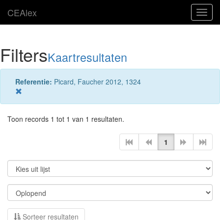
CEAlex
Toggl
navig
Filters
Kaartresultaten
Referentie:
Picard, Faucher 2012, 1324
Toon records 1 tot 1 van 1 resultaten.
1
Sorteer resultaten