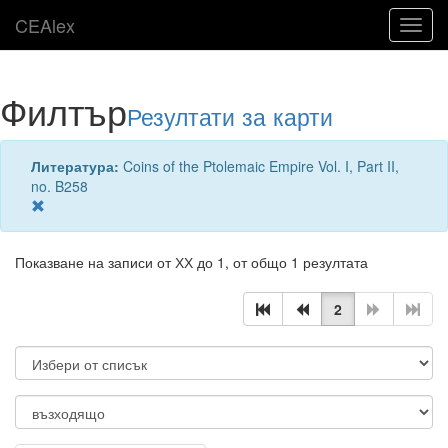
CEAlex
Toggl
navig
Филтър
Резултати за карти
Литература:
Coins of the Ptolemaic Empire Vol. I, Part II,
no. B258
Показване на записи от ХХ до 1, от общо 1 резултата
2