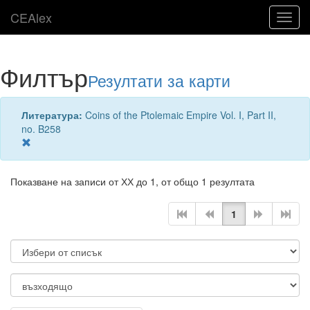
CEAlex
Toggl
navig
Филтър
Резултати за карти
Литература:
Coins of the Ptolemaic Empire Vol. I, Part II,
no. B258
Показване на записи от ХХ до 1, от общо 1 резултата
1