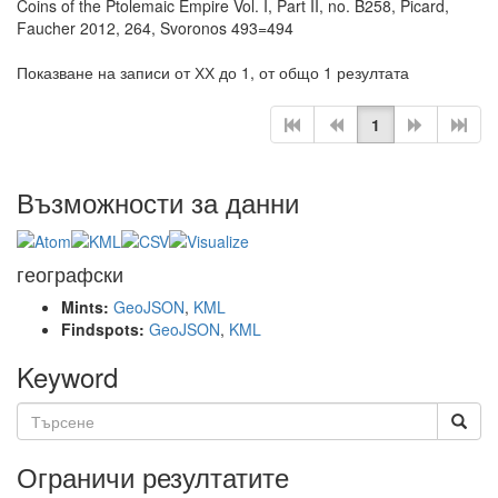
Coins of the Ptolemaic Empire Vol. I, Part II, no. B258, Picard,
Faucher 2012, 264, Svoronos 493=494
Показване на записи от ХХ до 1, от общо 1 резултата
1
Възможности за данни
географски
Mints:
GeoJSON
,
KML
Findspots:
GeoJSON
,
KML
Keyword
Ограничи резултатите