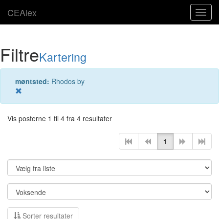
CEAlex
Toggl
navig
Filtre
Kartering
møntsted:
Rhodos by
Vis posterne 1 til 4 fra 4 resultater
1
Sorter resultater