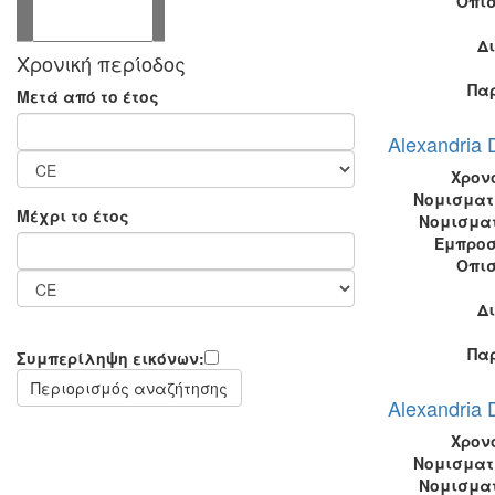
Οπι
Δ
Χρονική περίοδος
Πα
Μετά από το έτος
Alexandria 
Χρον
Νομισματ
Μέχρι το έτος
Νομισμα
Εμπροσ
Οπι
Δ
Πα
Συμπερίληψη εικόνων:
Alexandria 
Χρον
Νομισματ
Νομισμα