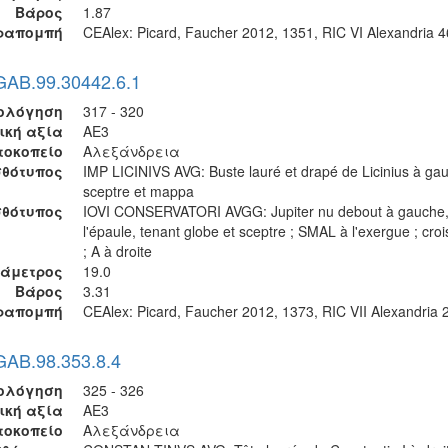
Βάρος
1.87
ραπομπή
CEAlex: Picard, Faucher 2012, 1351, RIC VI Alexandria 
GAB.99.30442.6.1
ολόγηση
317 - 320
ική αξία
AE3
τοκοπείο
Αλεξάνδρεια
θότυπος
IMP LICINIVS AVG: Buste lauré et drapé de Licinius à ga
sceptre et mappa
σθότυπος
IOVI CONSERVATORI AVGG: Jupiter nu debout à gauche,
l'épaule, tenant globe et sceptre ; SMAL à l'exergue ; cro
; A à droite
ιάμετρος
19.0
Βάρος
3.31
ραπομπή
CEAlex: Picard, Faucher 2012, 1373, RIC VII Alexandria 
GAB.98.353.8.4
ολόγηση
325 - 326
ική αξία
AE3
τοκοπείο
Αλεξάνδρεια