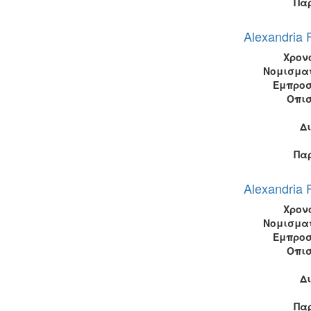
Πα
Alexandria
Χρον
Νομισμα
Εμπροσ
Οπι
Δ
Πα
Alexandria
Χρον
Νομισμα
Εμπροσ
Οπι
Δ
Πα