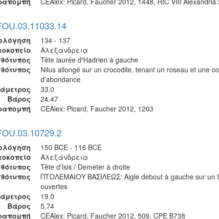
ραπομπή
CEAlex: Picard, Faucher 2012, 1448, RIC VIII Alexandria
 FOU.03.11033.14
ολόγηση
134 - 137
τοκοπείο
Αλεξάνδρεια
θότυπος
Tête laurée d'Hadrien à gauche
σθότυπος
Nilus allongé sur un crocodile, tenant un roseau et une c
d'abondance
ιάμετρος
33.0
Βάρος
24.47
ραπομπή
CEAlex: Picard, Faucher 2012, 1203
 FOU.03.10729.2
ολόγηση
150 BCE - 116 BCE
τοκοπείο
Αλεξάνδρεια
θότυπος
Tête d'Isis / Demeter à droite
σθότυπος
ΠΤΟΛΕΜΑΙΟΥ ΒΑΣΙΛΕΩΣ: Aigle debout à gauche sur un fo
ouvertes
ιάμετρος
19.0
Βάρος
5.74
ραπομπή
CEAlex: Picard, Faucher 2012, 509, CPE B738