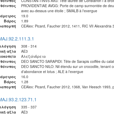
θότυπος
CONSTAN-TINVS AVG: Tête laurée de Constantin I à droi
σθότυπος
PROVIDENTIAE AVGG: Porte de camp surmontée de deux
avec au-dessus une étoile ; SMALB à l'exergue
ιάμετρος
19.0
Βάρος
1.89
ραπομπή
CEAlex: Picard, Faucher 2012, 1411, RIC VII Alexandria 
MAJ.92.2.111.3.1
ολόγηση
308 - 314
ική αξία
AE3
τοκοπείο
Αλεξάνδρεια
θότυπος
DEO SANCTO SARAPIDI: Tête de Sarapis coiffée du calat
σθότυπος
DEO SANCTO NILO: Nil étendu sur un crocodile, tenant c
d'abondance et lotus ; ALE à l'exergue
ιάμετρος
16.0
Βάρος
1.28
ραπομπή
CEAlex: Picard, Faucher 2012, 1368, Van Heesch 1993, p
MAJ.93.2.123.71.1
ολόγηση
335 - 337
ική αξία
AE3