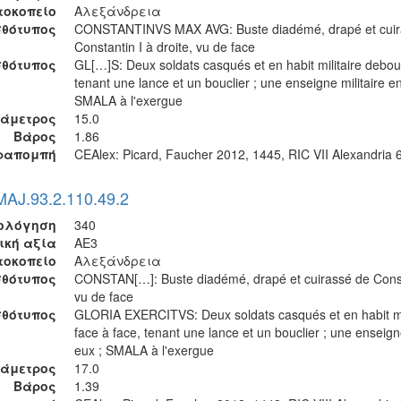
τοκοπείο
Αλεξάνδρεια
θότυπος
CONSTANTINVS MAX AVG: Buste diadémé, drapé et cuir
Constantin I à droite, vu de face
σθότυπος
GL[…]S: Deux soldats casqués et en habit militaire debout
tenant une lance et un bouclier ; une enseigne militaire en
SMALA à l'exergue
ιάμετρος
15.0
Βάρος
1.86
ραπομπή
CEAlex: Picard, Faucher 2012, 1445, RIC VII Alexandria 
MAJ.93.2.110.49.2
ολόγηση
340
ική αξία
AE3
τοκοπείο
Αλεξάνδρεια
θότυπος
CONSTAN[…]: Buste diadémé, drapé et cuirassé de Const
vu de face
σθότυπος
GLORIA EXERCITVS: Deux soldats casqués et en habit mi
face à face, tenant une lance et un bouclier ; une enseigne
eux ; SMALA à l'exergue
ιάμετρος
17.0
Βάρος
1.39