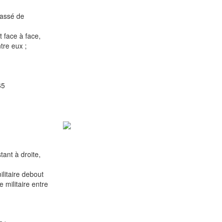
assé de
 face à face,
tre eux ;
65
ant à droite,
litaire debout
 militaire entre