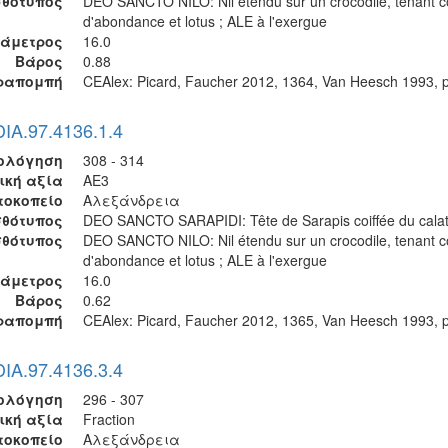
σθότυπος
DEO SANCTO NILO: Nil étendu sur un crocodile, tenant c
d'abondance et lotus ; ALE à l'exergue
ιάμετρος
16.0
Βάρος
0.88
ραπομπή
CEAlex: Picard, Faucher 2012, 1364, Van Heesch 1993, p
DIA.97.4136.1.4
ολόγηση
308 - 314
ική αξία
AE3
τοκοπείο
Αλεξάνδρεια
θότυπος
DEO SANCTO SARAPIDI: Tête de Sarapis coiffée du calat
σθότυπος
DEO SANCTO NILO: Nil étendu sur un crocodile, tenant c
d'abondance et lotus ; ALE à l'exergue
ιάμετρος
16.0
Βάρος
0.62
ραπομπή
CEAlex: Picard, Faucher 2012, 1365, Van Heesch 1993, p
DIA.97.4136.3.4
ολόγηση
296 - 307
ική αξία
Fraction
τοκοπείο
Αλεξάνδρεια