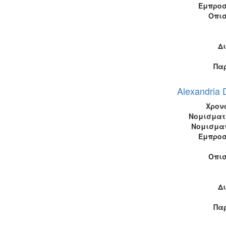
Εμπροσ
Οπι
Δ
Πα
Alexandria 
Χρον
Νομισματ
Νομισμα
Εμπροσ
Οπι
Δ
Πα