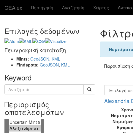
CEAlex
Περιήγηση
Αναζήτηση
Χάρτες
Αντιπ
Φίλτρ
Επιλογές δεδομένων
Γεωγραφική κατάταξη
Νομισματο
Mints:
GeoJSON
,
KML
Findspots:
GeoJSON
,
KML
Παρουσίαση α
Keyword
Alexandria 
Περιορισμός
Χρον
αποτελεσμάτων
Νομισματ
Νομισμα
Εμπροσ