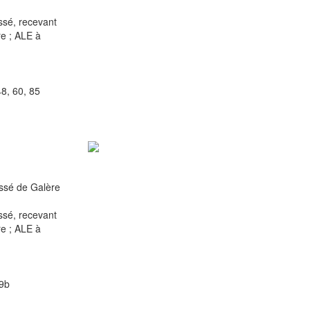
sé, recevant
re ; ALE à
8, 60, 85
ssé de Galère
sé, recevant
re ; ALE à
59b