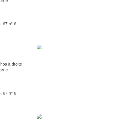
orne
. 67 n° 6
hos à droite
orne
. 67 n° 6