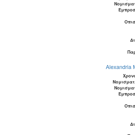
Νομισμα
Εμπροσ
Οπι
Δ
Πα
Alexandria 
Χρον
Νομισματ
Νομισμα
Εμπροσ
Οπι
Δ