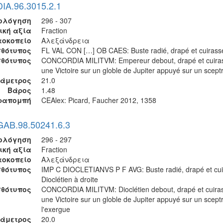
DIA.96.3015.2.1
ολόγηση
296 - 307
ική αξία
Fraction
τοκοπείο
Αλεξάνδρεια
θότυπος
FL VAL CON […] OB CAES: Buste radié, drapé et cuirassé
σθότυπος
CONCORDIA MILITVM: Empereur debout, drapé et cuiras
une Victoire sur un globle de Jupiter appuyé sur un scept
ιάμετρος
21.0
Βάρος
1.48
ραπομπή
CEAlex: Picard, Faucher 2012, 1358
GAB.98.50241.6.3
ολόγηση
296 - 297
ική αξία
Fraction
τοκοπείο
Αλεξάνδρεια
θότυπος
IMP C DIOCLETIANVS P F AVG: Buste radié, drapé et cui
Dioclétien à droite
σθότυπος
CONCORDIA MILITVM: Dioclétien debout, drapé et cuiras
une Victoire sur un globle de Jupiter appuyé sur un scept
l'exergue
ιάμετρος
20.0