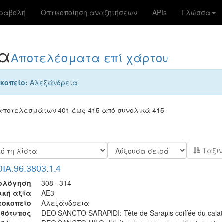
αραβολή
Οπτικοποίηση αναζητήσεων
APIs
Γλώσσα
α
Αποτελέσματα επί χάρτου
κοπείο:
Αλεξάνδρεια
ποτελεσμάτων 401 έως 415 από συνολικά 415
DIA.96.3803.1.4
ολόγηση
308 - 314
ική αξία
AE3
τοκοπείο
Αλεξάνδρεια
θότυπος
DEO SANCTO SARAPIDI: Tête de Sarapis coiffée du calat