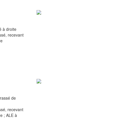
 à droite
sé, recevant
re
rassé de
sé, recevant
re ; ALE à