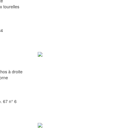
te
 tourelles
34
hos à droite
orne
. 67 n° 6