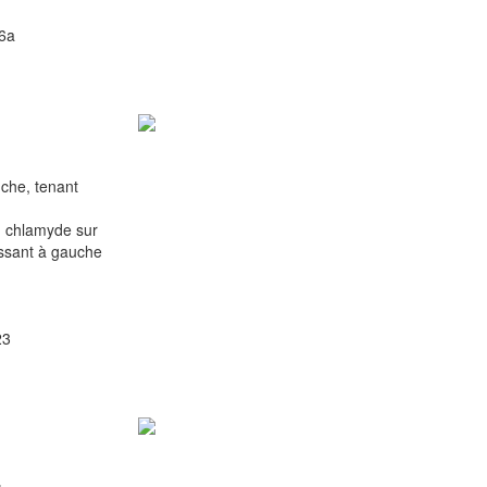
46a
uche, tenant
 chlamyde sur
issant à gauche
23