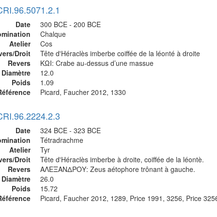
CRI.96.5071.2.1
Date
300 BCE - 200 BCE
mination
Chalque
Atelier
Cos
vers/Droit
Tête d'Héraclès imberbe coiffée de la léonté à droite
Revers
KΩΙ: Crabe au-dessus d’une massue
Diamètre
12.0
Poids
1.09
Référence
Picard, Faucher 2012, 1330
CRI.96.2224.2.3
Date
324 BCE - 323 BCE
mination
Tétradrachme
Atelier
Tyr
vers/Droit
Tête d'Héraclès imberbe à droite, coiffée de la léontè.
Revers
ΑΛΕΞΑΝΔΡΟΥ: Zeus aétophore trônant à gauche.
Diamètre
26.0
Poids
15.72
Référence
Picard, Faucher 2012, 1289, Price 1991, 3256, Price 325