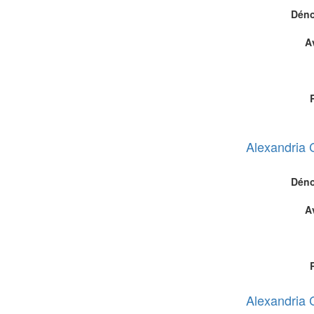
Déno
A
Alexandria 
Déno
A
Alexandria 