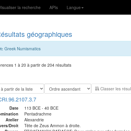
Visualiser la recherche
APIs
Langue
ésultats géographiques
t:
Greek Numismatics
férences 1 à 20 à partir de 204 résultats
Classer les 
CRI.96.2107.3.7
Date
113 BCE - 40 BCE
mination
Pentadrachme
Atelier
Alexandrie
vers/Droit
Tête de Zeus Ammon à droite.