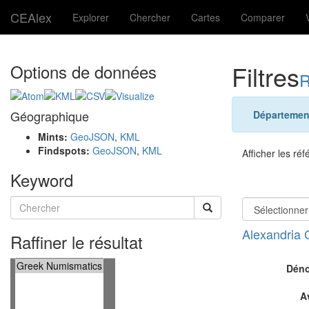
CEAlex
Explorer
Chercher
Cartes
Comparer
Filtres
Options de données
R
Géographique
Départemen
Mints:
GeoJSON
,
KML
Findspots:
GeoJSON
,
KML
Afficher les ré
Keyword
Alexandria 
Raffiner le résultat
Déno
A