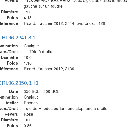
Revers
ΠΤΟΛΕΜΑΙΟΥ ΒΑΣΙΛΕΩΣ: Deux aigles aux ailes fermées 
gauche sur un foudre.
Diamètre
19.0
Poids
4.13
Référence
Picard, Faucher 2012, 3414, Svoronos, 1426
CRI.96.2241.3.1
mination
Chalque
vers/Droit
...: Tête à droite.
Diamètre
10.0
Poids
1.16
Référence
Picard, Faucher 2012, 3139
CRI.96.2050.3.10
Date
350 BCE - 300 BCE
mination
Chalque
Atelier
Rhodes
vers/Droit
Tête de Rhodes portant une stéphanè à droite
Revers
Rose
Diamètre
10.0
Poids
0.86