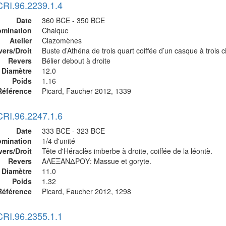
CRI.96.2239.1.4
Date
360 BCE - 350 BCE
mination
Chalque
Atelier
Clazomènes
vers/Droit
Buste d’Athéna de trois quart coiffée d’un casque à trois c
Revers
Bélier debout à droite
Diamètre
12.0
Poids
1.16
Référence
Picard, Faucher 2012, 1339
CRI.96.2247.1.6
Date
333 BCE - 323 BCE
mination
1/4 d'unité
vers/Droit
Tête d'Héraclès imberbe à droite, coiffée de la léontè.
Revers
ΑΛΕΞΑΝΔΡΟΥ: Massue et goryte.
Diamètre
11.0
Poids
1.32
Référence
Picard, Faucher 2012, 1298
CRI.96.2355.1.1