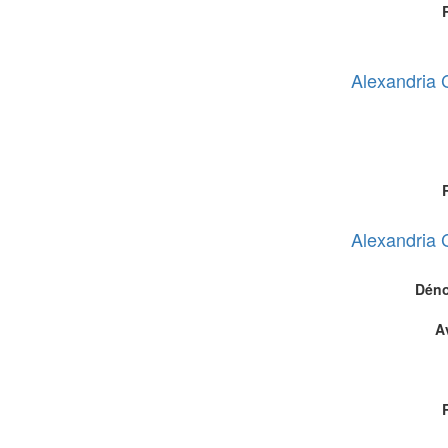
Alexandria 
Alexandria 
Déno
A