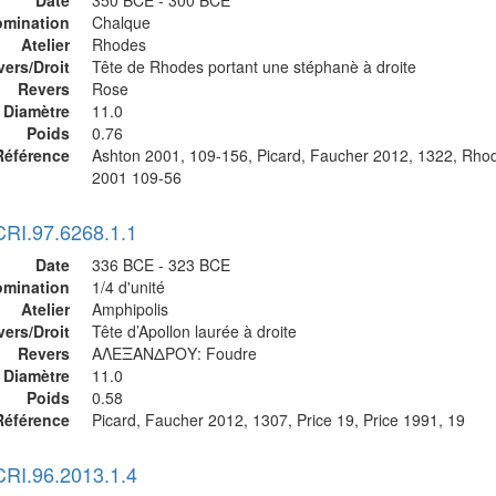
Date
350 BCE - 300 BCE
mination
Chalque
Atelier
Rhodes
vers/Droit
Tête de Rhodes portant une stéphanè à droite
Revers
Rose
Diamètre
11.0
Poids
0.76
Référence
Ashton 2001, 109-156, Picard, Faucher 2012, 1322, Rho
2001 109-56
CRI.97.6268.1.1
Date
336 BCE - 323 BCE
mination
1/4 d'unité
Atelier
Amphipolis
vers/Droit
Tête d’Apollon laurée à droite
Revers
ΑΛΕΞΑΝΔΡΟΥ: Foudre
Diamètre
11.0
Poids
0.58
Référence
Picard, Faucher 2012, 1307, Price 19, Price 1991, 19
CRI.96.2013.1.4