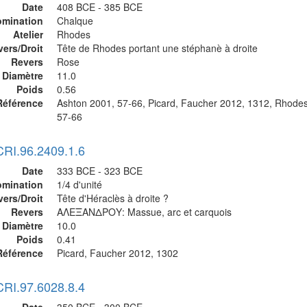
Date
408 BCE - 385 BCE
mination
Chalque
Atelier
Rhodes
vers/Droit
Tête de Rhodes portant une stéphanè à droite
Revers
Rose
Diamètre
11.0
Poids
0.56
Référence
Ashton 2001, 57-66, Picard, Faucher 2012, 1312, Rhode
57-66
CRI.96.2409.1.6
Date
333 BCE - 323 BCE
mination
1/4 d'unité
vers/Droit
Tête d'Héraclès à droite ?
Revers
ΑΛΕΞΑΝΔΡΟΥ: Massue, arc et carquois
Diamètre
10.0
Poids
0.41
Référence
Picard, Faucher 2012, 1302
CRI.97.6028.8.4