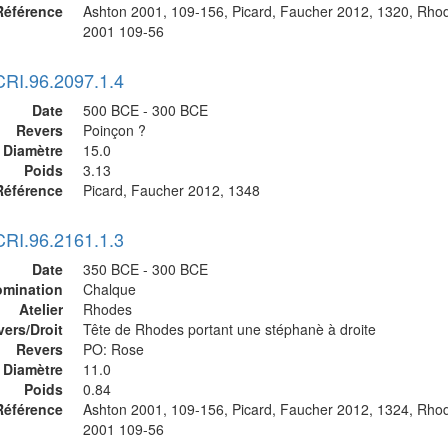
Référence
Ashton 2001, 109-156, Picard, Faucher 2012, 1320, Rho
2001 109-56
CRI.96.2097.1.4
Date
500 BCE - 300 BCE
Revers
Poinçon ?
Diamètre
15.0
Poids
3.13
Référence
Picard, Faucher 2012, 1348
CRI.96.2161.1.3
Date
350 BCE - 300 BCE
mination
Chalque
Atelier
Rhodes
vers/Droit
Tête de Rhodes portant une stéphanè à droite
Revers
PO: Rose
Diamètre
11.0
Poids
0.84
Référence
Ashton 2001, 109-156, Picard, Faucher 2012, 1324, Rho
2001 109-56