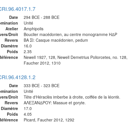
CRI.96.4017.1.7
Date
294 BCE - 288 BCE
mination
Unité
Atelier
Amphipolis
vers/Droit
Bouclier macédonien, au centre monogramme ΗΔΡ
Revers
ΒΑ ΣΙ: Casque macédonien, pedum
Diamètre
16.0
Poids
2.35
Référence
Newell 1927, 128, Newell Demetrius Poliorcetes, no. 128,
Faucher 2012, 1310
CRI.96.4128.1.2
Date
333 BCE - 323 BCE
mination
Unité
vers/Droit
Tête d'Héraclès imberbe à droite, coiffée de la léontè.
Revers
ΑΛΕΞΑΝΔΡΟΥ: Massue et goryte.
Diamètre
17.0
Poids
4.05
Référence
Picard, Faucher 2012, 1292