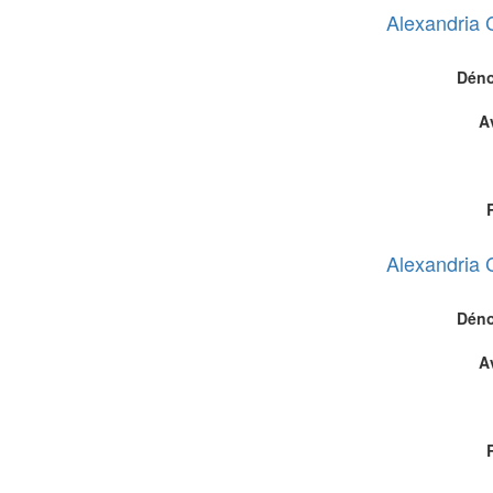
Alexandria 
Déno
A
Alexandria 
Déno
A