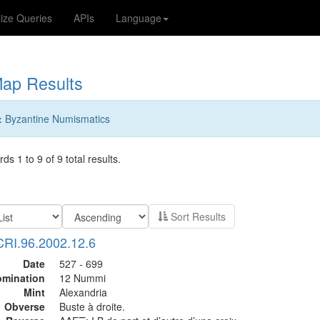
lize Queries
APIs
Language
ap Results
:
Byzantine Numismatics
ds 1 to 9 of 9 total results.
Sort Results
CRI.96.2002.12.6
Date
527 - 699
mination
12 Nummi
Mint
Alexandria
Obverse
Buste à droite.