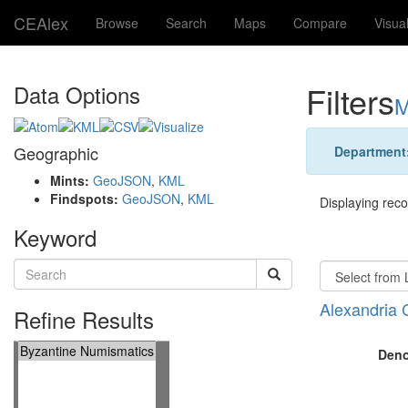
CEAlex
Browse
Search
Maps
Compare
Visua
Filters
Data Options
M
Geographic
Department
Mints:
GeoJSON
,
KML
Findspots:
GeoJSON
,
KML
Displaying recor
Keyword
Alexandria 
Refine Results
Deno