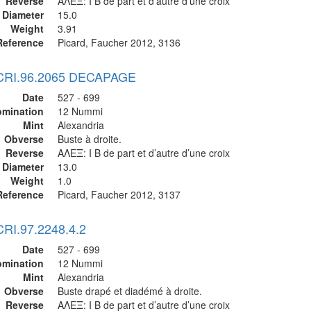
Reverse
ΑΛΕΞ: I B de part et d’autre d’une croix
Diameter
15.0
Weight
3.91
Reference
Picard, Faucher 2012, 3136
 CRI.96.2065 DECAPAGE
Date
527 - 699
mination
12 Nummi
Mint
Alexandria
Obverse
Buste à droite.
Reverse
ΑΛΕΞ: I B de part et d’autre d’une croix
Diameter
13.0
Weight
1.0
Reference
Picard, Faucher 2012, 3137
CRI.97.2248.4.2
Date
527 - 699
mination
12 Nummi
Mint
Alexandria
Obverse
Buste drapé et diadémé à droite.
Reverse
ΑΛΕΞ: I B de part et d’autre d’une croix