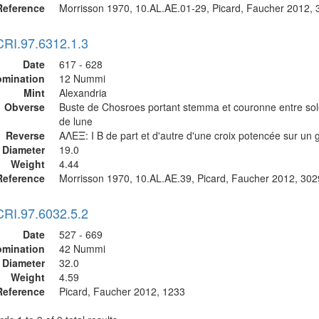
Reference
Morrisson 1970, 10.AL.AE.01-29, Picard, Faucher 2012, 
CRI.97.6312.1.3
Date
617 - 628
mination
12 Nummi
Mint
Alexandria
Obverse
Buste de Chosroes portant stemma et couronne entre solei
de lune
Reverse
ΑΛΕΞ: I B de part et d'autre d'une croix potencée sur un 
Diameter
19.0
Weight
4.44
Reference
Morrisson 1970, 10.AL.AE.39, Picard, Faucher 2012, 302
CRI.97.6032.5.2
Date
527 - 669
mination
42 Nummi
Diameter
32.0
Weight
4.59
Reference
Picard, Faucher 2012, 1233