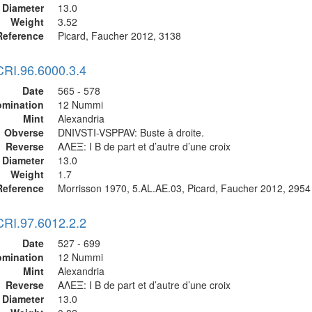
Diameter
13.0
Weight
3.52
Reference
Picard, Faucher 2012, 3138
CRI.96.6000.3.4
Date
565 - 578
mination
12 Nummi
Mint
Alexandria
Obverse
DNIVSTI-VSPPAV: Buste à droite.
Reverse
ΑΛΕΞ: I B de part et d’autre d’une croix
Diameter
13.0
Weight
1.7
Reference
Morrisson 1970, 5.AL.AE.03, Picard, Faucher 2012, 2954
CRI.97.6012.2.2
Date
527 - 699
mination
12 Nummi
Mint
Alexandria
Reverse
ΑΛΕΞ: I B de part et d’autre d’une croix
Diameter
13.0