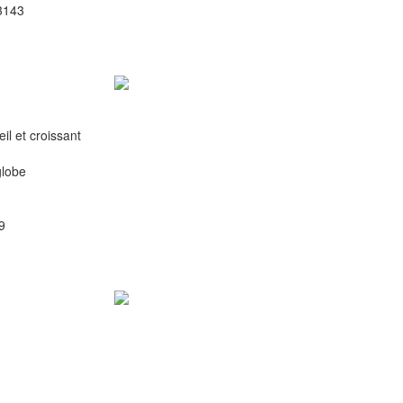
3143
l et croissant
globe
9