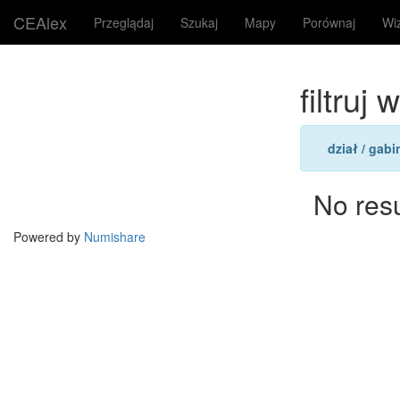
CEAlex
Przeglądaj
Szukaj
Mapy
Porównaj
Wi
filtruj
dział / gabi
No res
Powered by
Numishare