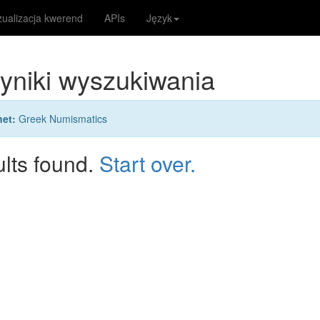
zualizacja kwerend
APIs
Język
 wyniki wyszukiwania
net:
Greek Numismatics
ults found.
Start over.