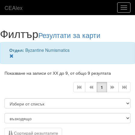
CEAlex
Toggl
navig
Филтър
Резултати за карти
Отдел:
Byzantine Numismatics
Показване на записи от ХХ до 9, от общо 9 резултата
1
Сортирай резултатите