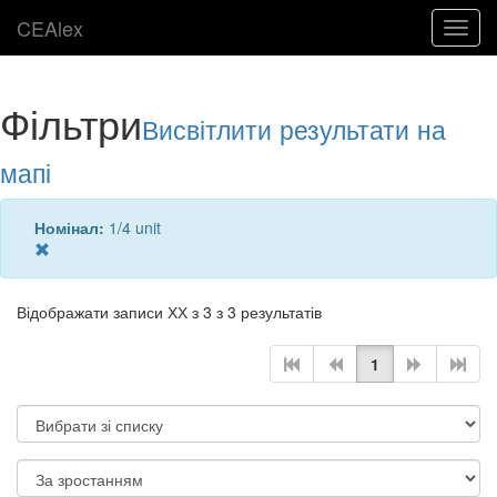
CEAlex
Toggl
navig
Фільтри
Висвітлити результати на
мапі
Номінал:
1/4 unit
Відображати записи ХХ з 3 з 3 результатів
1