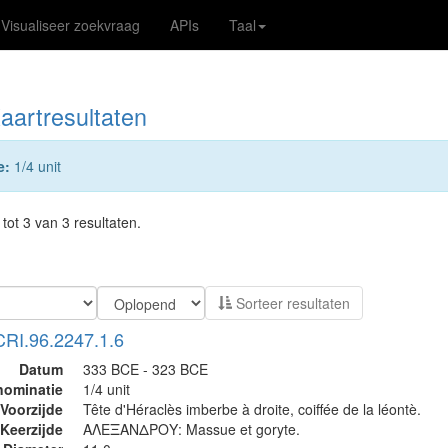
Visualiseer zoekvraag
APIs
Taal
aartresultaten
e:
1/4 unit
tot 3 van 3 resultaten.
Sorteer resultaten
CRI.96.2247.1.6
Datum
333 BCE - 323 BCE
nominatie
1/4 unit
Voorzijde
Tête d'Héraclès imberbe à droite, coiffée de la léontè.
Keerzijde
ΑΛΕΞΑΝΔΡΟΥ: Massue et goryte.