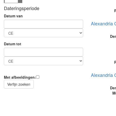
Dateringsperiode
R
Datum van
Alexandria 
De
Datum tot
R
Alexandria 
Met afbeeldingen:
De
M