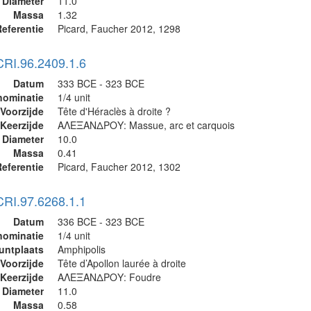
Diameter
11.0
Massa
1.32
eferentie
Picard, Faucher 2012, 1298
CRI.96.2409.1.6
Datum
333 BCE - 323 BCE
nominatie
1/4 unit
Voorzijde
Tête d'Héraclès à droite ?
Keerzijde
ΑΛΕΞΑΝΔΡΟΥ: Massue, arc et carquois
Diameter
10.0
Massa
0.41
eferentie
Picard, Faucher 2012, 1302
CRI.97.6268.1.1
Datum
336 BCE - 323 BCE
nominatie
1/4 unit
untplaats
Amphipolis
Voorzijde
Tête d’Apollon laurée à droite
Keerzijde
ΑΛΕΞΑΝΔΡΟΥ: Foudre
Diameter
11.0
Massa
0.58