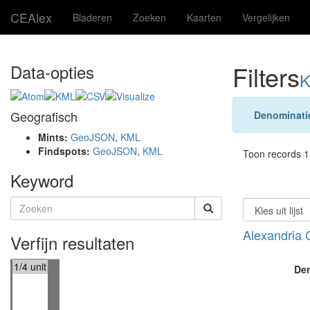
CEAlex
Bladeren
Zoeken
Kaarten
Vergelijken
Filters
Data-opties
K
Geografisch
Denominati
Mints:
GeoJSON
,
KML
Findspots:
GeoJSON
,
KML
Toon records 1 
Keyword
Alexandria 
Verfijn resultaten
De