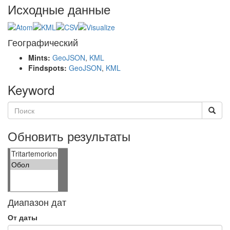
Исходные данные
Географический
Mints:
GeoJSON
,
KML
Findspots:
GeoJSON
,
KML
Keyword
Обновить результаты
Диапазон дат
От даты