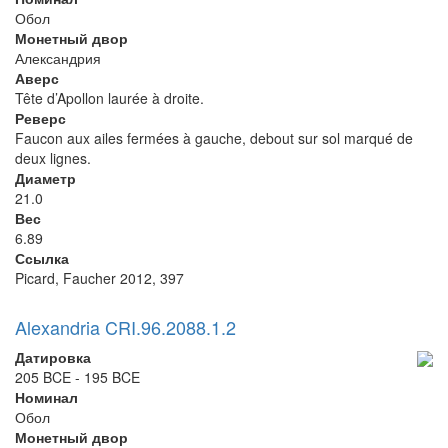
Обол
Монетный двор
Александрия
Аверс
Tête d’Apollon laurée à droite.
Реверс
Faucon aux ailes fermées à gauche, debout sur sol marqué de
deux lignes.
Диаметр
21.0
Вес
6.89
Ссылка
Picard, Faucher 2012, 397
Alexandria CRI.96.2088.1.2
Датировка
205 BCE - 195 BCE
Номинал
Обол
Монетный двор