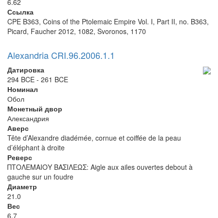
6.62
Ссылка
CPE B363, Coins of the Ptolemaic Empire Vol. I, Part II, no. B363,
Picard, Faucher 2012, 1082, Svoronos, 1170
Alexandria CRI.96.2006.1.1
Датировка
294 BCE - 261 BCE
Номинал
Обол
Монетный двор
Александрия
Аверс
Tête d’Alexandre diadémée, cornue et coiffée de la peau
d’éléphant à droite
Реверс
ΠΤΟΛΕΜΑΙΟΥ ΒΑΣΙΛΕΩΣ: Aigle aux ailes ouvertes debout à
gauche sur un foudre
Диаметр
21.0
Вес
6.7