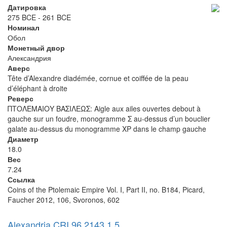
Датировка
275 BCE - 261 BCE
Номинал
Обол
Монетный двор
Александрия
Аверс
Tête d’Alexandre diadémée, cornue et coiffée de la peau
d’éléphant à droite
Реверс
ΠΤΟΛΕΜΑΙΟΥ ΒΑΣΙΛΕΩΣ: Aigle aux ailes ouvertes debout à
gauche sur un foudre, monogramme Σ au-dessus d’un bouclier
galate au-dessus du monogramme XP dans le champ gauche
Диаметр
18.0
Вес
7.24
Ссылка
Coins of the Ptolemaic Empire Vol. I, Part II, no. B184, Picard,
Faucher 2012, 106, Svoronos, 602
Alexandria CRI.96.2143.1.5