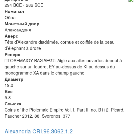
294 BCE - 282 BCE
Номинал
Обол
Монетный двор
Александрия
Аверс
Tête d’Alexandre diadémée, cornue et coiffée de la peau
d’éléphant à droite
Реверс
ΠΤΟΛΕΜΑΙΟΥ ΒΑΣΙΛΕΩΣ: Aigle aux ailes ouvertes debout à
gauche sur un foudre, EY au-dessus de KI au dessus du
monogramme XA dans le champ gauche
Диаметр
19.0
Вес
5.8
Ссылка
Coins of the Ptolemaic Empire Vol. I, Part II, no. B112, Picard,
Faucher 2012, 88, Svoronos, 377
Alexandria CRI.96.3062.1.2