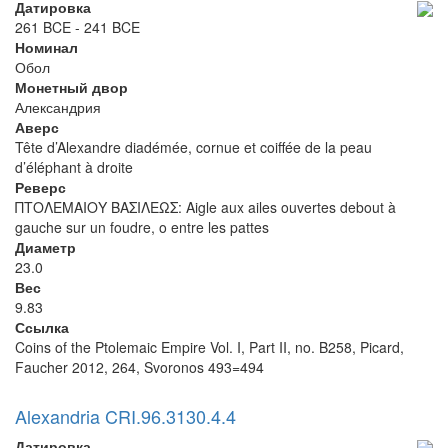
Датировка
261 BCE - 241 BCE
Номинал
Обол
Монетный двор
Александрия
Аверс
Tête d’Alexandre diadémée, cornue et coiffée de la peau
d’éléphant à droite
Реверс
ΠΤΟΛΕΜΑΙΟΥ ΒΑΣΙΛΕΩΣ: Aigle aux ailes ouvertes debout à
gauche sur un foudre, o entre les pattes
Диаметр
23.0
Вес
9.83
Ссылка
Coins of the Ptolemaic Empire Vol. I, Part II, no. B258, Picard,
Faucher 2012, 264, Svoronos 493=494
Alexandria CRI.96.3130.4.4
Датировка