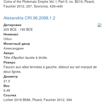
Coins of the Ptolemaic Empire Vol. I, Part II, no. B219, Picard,
Faucher 2012, 257, Svoronos, 439=440
Alexandria CRI.96.2088.1.2
Датировка
205 BCE - 195 BCE
Номинал
Обол
Монетный двор
Александрия
Аверс
Tête d’Apollon laurée à droite.
Реверс
Faucon aux ailes fermées à gauche, debout sur sol marqué de
deux lignes.
Диаметр
21.0
Вес
6.48
Ссылка
Lorber 2018 B586, Picard, Faucher 2012, 394