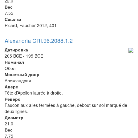
22.0
Вес
7.55
Ссылка
Picard, Faucher 2012, 401
Alexandria CRI.96.2088.1.2
Датировка
205 BCE - 195 BCE
Номинал
Обол
Монетный двор
Александрия
Аверс
Tête d’Apollon laurée à droite.
Реверс
Faucon aux ailes fermées à gauche, debout sur sol marqué de
deux lignes.
Диаметр
21.0
Вес
7.75