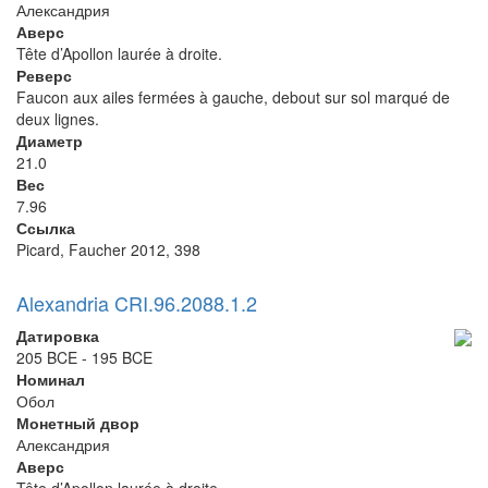
Александрия
Аверс
Tête d’Apollon laurée à droite.
Реверс
Faucon aux ailes fermées à gauche, debout sur sol marqué de
deux lignes.
Диаметр
21.0
Вес
7.96
Ссылка
Picard, Faucher 2012, 398
Alexandria CRI.96.2088.1.2
Датировка
205 BCE - 195 BCE
Номинал
Обол
Монетный двор
Александрия
Аверс