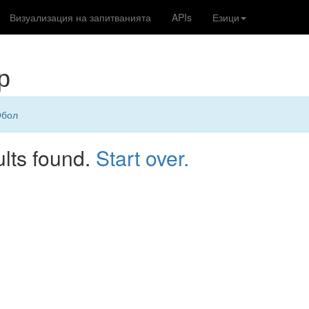
Визуализация на запитванията
APIs
Езици
р
бол
ults found.
Start over.