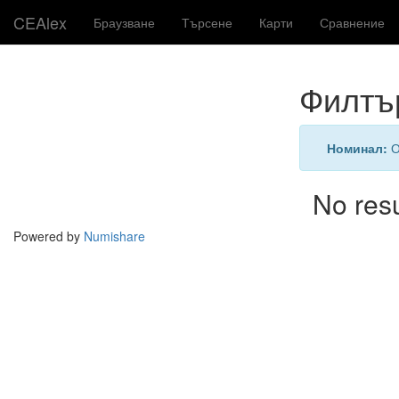
CEAlex
Браузване
Търсене
Карти
Сравнение
Филтъ
Номинал:
О
No res
Powered by
Numishare