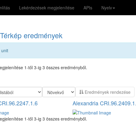
lítás
Lekérdezések megjelenítése
APIs
Nyelv
Térkép eredmények
 unit
gjelenítése 1-től 3-ig 3 összes eredményből.
Eredmények rendezése
CRI.96.2247.1.6
Alexandria CRI.96.2409.1
gjelenítése 1-től 3-ig 3 összes eredményből.