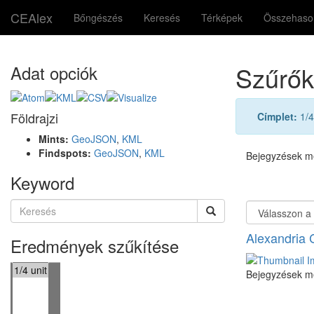
CEAlex
Bőngészés
Keresés
Térképek
Összehason
Szűrők
Adat opciók
Földrajzi
Címplet:
1/4
Mints:
GeoJSON
,
KML
Findspots:
GeoJSON
,
KML
Bejegyzések me
Keyword
Alexandria 
Eredmények szűkítése
Bejegyzések me