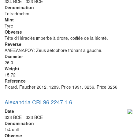
324 BCE - 323 BCE
Denomination
Tetradrachm
Mint
Tyre
Obverse
Tête d'Héraclès imberbe à droite, coiffée de la léontè.
Reverse
ΑΛΕΞΑΝΔΡΟΥ: Zeus aétophore trônant à gauche.
Diameter
26.0
Weight
15.72
Reference
Picard, Faucher 2012, 1289, Price 1991, 3256, Price 3256
Alexandria CRI.96.2247.1.6
Date
333 BCE - 323 BCE
Denomination
1/4 unit
Obverse