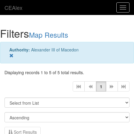
CEAlex
Toggl
navig
Filters
Map Results
Authority:
Alexander III of Macedon
Displaying records 1 to 5 of 5 total results.
1
Sort Results