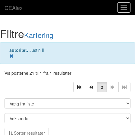
CEAlex
Toggl
navig
Filtre
Kartering
autoritet:
Justin II
Vis posterne 21 til 1 fra 1 resultater
2
Sorter resultater