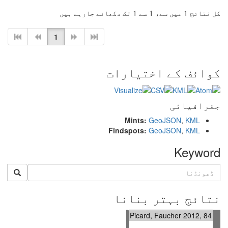
کل نتائج 1 میں سے، 1 سے 1 تک دکھائے جارہے ہیں
1
کوائف کے اختیارات
جغرافیائی
Mints:
GeoJSON
,
KML
Findspots:
GeoJSON
,
KML
Keyword
نتائج بہتر بنانا