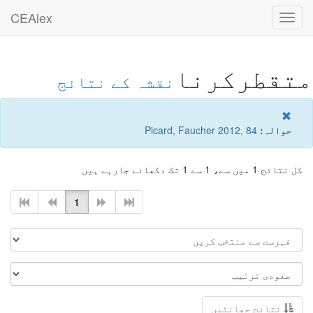
CEAlex
Toggle
navigation
متقطرکرنا
نقشہ کے نتائج
حوالہ:
Picard, Faucher 2012, 84
کل نتائج 1 میں سے، 1 سے 1 تک دکھائے جارہے ہیں
1
نتائج چھانٹیں