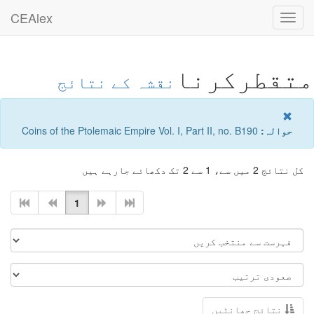
CEAlex
Toggle
navigation
متقطرکرنا
نقشہ کے نتائج
حوالہ:
Coins of the Ptolemaic Empire Vol. I, Part II, no. B190
کل نتائج 2 میں سے، 1 سے 2 تک دکھائے جارہے ہیں
1
نتائج چھانٹیں