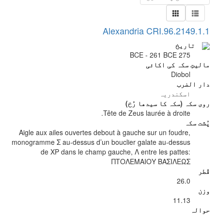
Alexandria CRI.96.2149.1.1
تاریخ
275 BCE - 261 BCE
مالیتِ سکہ کی اکائی
Diobol
دار الضرب
اسکندریہ
روی سکہ (سکہ کا سیدھا رُخ)
Tête de Zeus laurée à droite.
پُشت سکہ
Aigle aux ailes ouvertes debout à gauche sur un foudre,
monogramme Σ au-dessus d’un bouclier galate au-dessus
de XP dans le champ gauche, Λ entre les pattes:
ΠΤΟΛΕΜΑΙΟΥ ΒΑΣΙΛΕΩΣ
قُطر
26.0
وزن
11.13
حوالہ