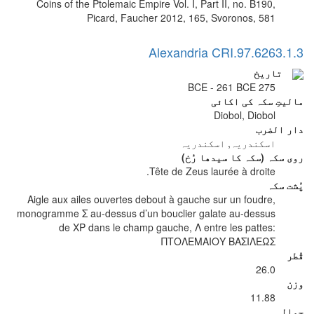
Coins of the Ptolemaic Empire Vol. I, Part II, no. B190,
Picard, Faucher 2012, 165, Svoronos, 581
Alexandria CRI.97.6263.1.3
تاریخ
275 BCE - 261 BCE
مالیتِ سکہ کی اکائی
Diobol, Diobol
دار الضرب
اسکندریہ, اسکندریہ
روی سکہ (سکہ کا سیدھا رُخ)
Tête de Zeus laurée à droite.
پُشت سکہ
Aigle aux ailes ouvertes debout à gauche sur un foudre,
monogramme Σ au-dessus d’un bouclier galate au-dessus
de XP dans le champ gauche, Λ entre les pattes:
ΠΤΟΛΕΜΑΙΟΥ ΒΑΣΙΛΕΩΣ
قُطر
26.0
وزن
11.88
حوالہ