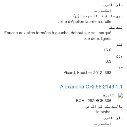
دار الضرب
اسکندریہ
روی سکہ (سکہ کا سیدھا رُخ)
Tête d’Apollon laurée à droite.
پُشت سکہ
Faucon aux ailes fermées à gauche, debout sur sol marqué
de deux lignes.
قُطر
16.0
وزن
3.3
حوالہ
Picard, Faucher 2012, 393
Alexandria CRI.96.2149.1.1
تاریخ
306 BCE - 282 BCE
مالیتِ سکہ کی اکائی
Hemiobol
دار الضرب
اسکندریہ