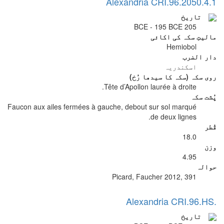
Alexandria CRI.96.2050.4.1
تاریخ
205 BCE - 195 BCE
مالیتِ سکہ کی اکائی
Hemiobol
دار الضرب
اسکندریہ
روی سکہ (سکہ کا سیدھا رُخ)
Tête d’Apollon laurée à droite.
پُشت سکہ
Faucon aux ailes fermées à gauche, debout sur sol marqué
de deux lignes.
قُطر
18.0
وزن
4.95
حوالہ
Picard, Faucher 2012, 391
Alexandria CRI.96.HS.
تاریخ