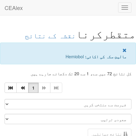
CEAlex
Toggle
navigation
متقطرکرنا
نقشہ کے نتائج
مالیتِ سکہ کی اکائی:
Hemiobol
کل نتائج 72 میں سے، 1 سے 20 تک دکھائے جارہے ہیں
1
نتائج چھانٹیں