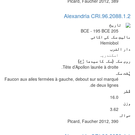
Picard, Faucher 2012, 389
Alexandria CRI.96.2088.1.2
تاریخ
205 BCE - 195 BCE
مالیتِ سکہ کی اکائی
Hemiobol
دار الضرب
اسکندریہ
روی سکہ (سکہ کا سیدھا رُخ)
Tête d’Apollon laurée à droite.
پُشت سکہ
Faucon aux ailes fermées à gauche, debout sur sol marqué
de deux lignes.
قُطر
16.0
وزن
3.62
حوالہ
Picard, Faucher 2012, 390