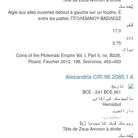
پُشت سکہ
Aigle aux ailes ouvertes debout à gauche sur un foudre, E
entre les pattes: ΠΤΟΛΕΜΑΙΟΥ ΒΑΣΙΛΕΩΣ
قُطر
17.0
وزن
3.75
حوالہ
Coins of the Ptolemaic Empire Vol. I, Part II, no. B228,
Picard, Faucher 2012, 198, Svoronos, 452=453
Alexandria CRI.96.2085.1.6
تاریخ
261 BCE - 241 BCE
مالیتِ سکہ کی اکائی
Hemiobol
دار الضرب
اسکندریہ
روی سکہ (سکہ کا سیدھا رُخ)
Tête de Zeus Ammon à droite.
پُشت سکہ