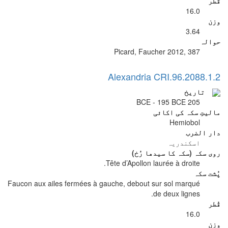
قُطر
16.0
وزن
3.64
حوالہ
Picard, Faucher 2012, 387
Alexandria CRI.96.2088.1.2
تاریخ
205 BCE - 195 BCE
مالیتِ سکہ کی اکائی
Hemiobol
دار الضرب
اسکندریہ
روی سکہ (سکہ کا سیدھا رُخ)
Tête d’Apollon laurée à droite.
پُشت سکہ
Faucon aux ailes fermées à gauche, debout sur sol marqué
de deux lignes.
قُطر
16.0
وزن