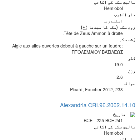
مالیتِ سکہ کی اکائی
Hemiobol
دار الضرب
اسکندریہ
روی سکہ (سکہ کا سیدھا رُخ)
Tête de Zeus Ammon à droite.
پُشت سکہ
Aigle aux ailes ouvertes debout à gauche sur un foudre:
ΠΤΟΛΕΜΑΙΟΥ ΒΑΣΙΛΕΩΣ
قُطر
19.0
وزن
2.6
حوالہ
Picard, Faucher 2012, 233
Alexandria CRI.96.2002.14.10
تاریخ
241 BCE - 225 BCE
مالیتِ سکہ کی اکائی
Hemiobol
دار الضرب