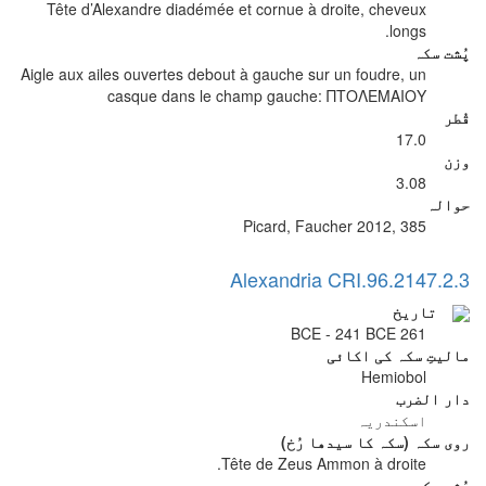
Tête d’Alexandre diadémée et cornue à droite, cheveux
longs.
پُشت سکہ
Aigle aux ailes ouvertes debout à gauche sur un foudre, un
casque dans le champ gauche: ΠΤΟΛΕΜΑΙΟΥ
قُطر
17.0
وزن
3.08
حوالہ
Picard, Faucher 2012, 385
Alexandria CRI.96.2147.2.3
تاریخ
261 BCE - 241 BCE
مالیتِ سکہ کی اکائی
Hemiobol
دار الضرب
اسکندریہ
روی سکہ (سکہ کا سیدھا رُخ)
Tête de Zeus Ammon à droite.
پُشت سکہ