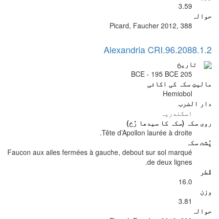
3.59
حوالہ
Picard, Faucher 2012, 388
Alexandria CRI.96.2088.1.2
تاریخ
205 BCE - 195 BCE
مالیتِ سکہ کی اکائی
Hemiobol
دار الضرب
اسکندریہ
روی سکہ (سکہ کا سیدھا رُخ)
Tête d’Apollon laurée à droite.
پُشت سکہ
Faucon aux ailes fermées à gauche, debout sur sol marqué
de deux lignes.
قُطر
16.0
وزن
3.81
حوالہ