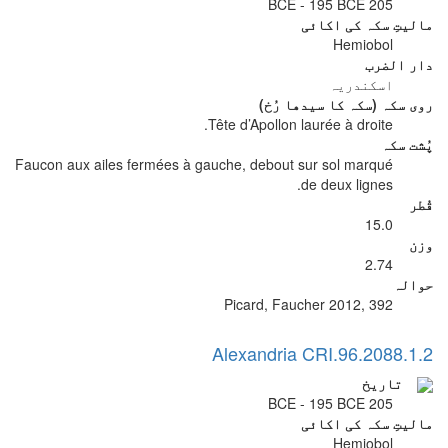
205 BCE - 195 BCE
مالیتِ سکہ کی اکائی
Hemiobol
دار الضرب
اسکندریہ
روی سکہ (سکہ کا سیدھا رُخ)
Tête d’Apollon laurée à droite.
پُشت سکہ
Faucon aux ailes fermées à gauche, debout sur sol marqué
de deux lignes.
قُطر
15.0
وزن
2.74
حوالہ
Picard, Faucher 2012, 392
Alexandria CRI.96.2088.1.2
تاریخ
205 BCE - 195 BCE
مالیتِ سکہ کی اکائی
Hemiobol