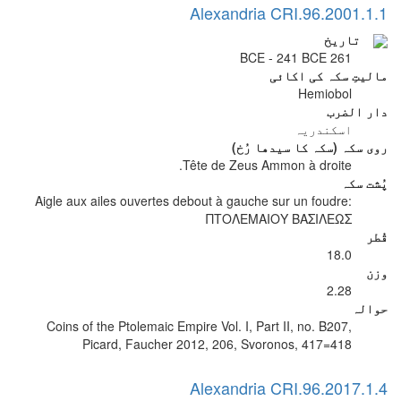
Alexandria CRI.96.2001.1.1
تاریخ
261 BCE - 241 BCE
مالیتِ سکہ کی اکائی
Hemiobol
دار الضرب
اسکندریہ
روی سکہ (سکہ کا سیدھا رُخ)
Tête de Zeus Ammon à droite.
پُشت سکہ
Aigle aux ailes ouvertes debout à gauche sur un foudre:
ΠΤΟΛΕΜΑΙΟΥ ΒΑΣΙΛΕΩΣ
قُطر
18.0
وزن
2.28
حوالہ
Coins of the Ptolemaic Empire Vol. I, Part II, no. B207,
Picard, Faucher 2012, 206, Svoronos, 417=418
Alexandria CRI.96.2017.1.4