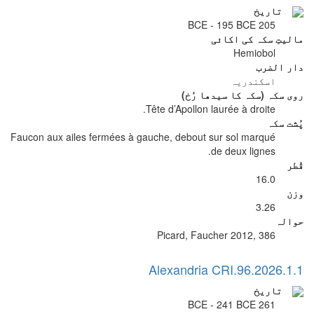
تاریخ
205 BCE - 195 BCE
مالیتِ سکہ کی اکائی
Hemiobol
دار الضرب
اسکندریہ
روی سکہ (سکہ کا سیدھا رُخ)
Tête d’Apollon laurée à droite.
پُشت سکہ
Faucon aux ailes fermées à gauche, debout sur sol marqué
de deux lignes.
قُطر
16.0
وزن
3.26
حوالہ
Picard, Faucher 2012, 386
Alexandria CRI.96.2026.1.1
تاریخ
261 BCE - 241 BCE