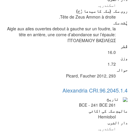
اسکندریہ
روی سکہ (سکہ کا سیدھا رُخ)
Tête de Zeus Ammon à droite.
پُشت سکہ
Aigle aux ailes ouvertes debout à gauche sur un foudre, la
tête en arrière, une corne d’abondance sur l’épaule:
ΠΤΟΛΕΜΑΙΟΥ ΒΑΣΙΛΕΩΣ
قُطر
16.0
وزن
1.72
حوالہ
Picard, Faucher 2012, 293
Alexandria CRI.96.2045.1.4
تاریخ
261 BCE - 241 BCE
مالیتِ سکہ کی اکائی
Hemiobol
دار الضرب
اسکندریہ