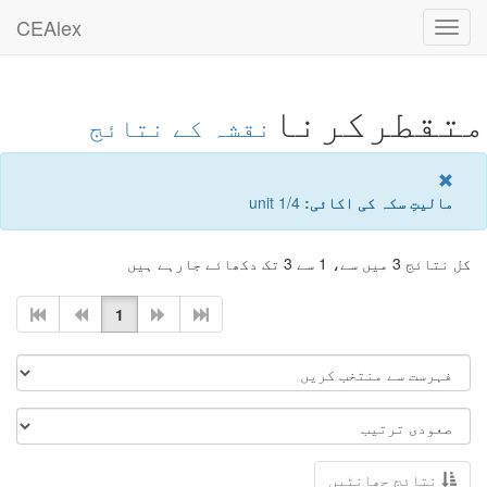
CEAlex
Toggle
navigation
متقطرکرنا
نقشہ کے نتائج
مالیتِ سکہ کی اکائی:
1/4 unit
کل نتائج 3 میں سے، 1 سے 3 تک دکھائے جارہے ہیں
1
نتائج چھانٹیں