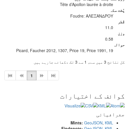
Tête d’Apollon laurée à droite
پُشت سکہ
Foudre: ΑΛΕΞΑΝΔΡΟΥ
قُطر
11.0
وزن
0.58
حوالہ
Picard, Faucher 2012, 1307, Price 19, Price 1991, 19
کل نتائج 3 میں سے، 1 سے 3 تک دکھائے جارہے ہیں
1
کوائف کے اختیارات
جغرافیائی
Mints:
GeoJSON
,
KML
Findspots:
GeoJSON
,
KML