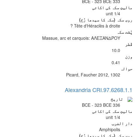
333 BCE - 323 BCE
مالیتِ سکہ کی اکائی
1/4 unit
روی سکہ (سکہ کا سیدھا رُخ)
Tête d'Héraclès à droite ?
پُشت سکہ
Massue, arc et carquois: ΑΛΕΞΑΝΔΡΟΥ
قُطر
10.0
وزن
0.41
حوالہ
Picard, Faucher 2012, 1302
Alexandria CRI.97.6268.1.1
تاریخ
336 BCE - 323 BCE
مالیتِ سکہ کی اکائی
1/4 unit
دار الضرب
Amphipolis
روی سکہ (سکہ کا سیدھا رُخ)