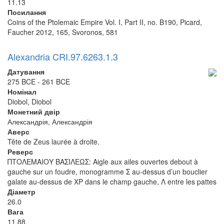
11.13
Посилання
Coins of the Ptolemaic Empire Vol. I, Part II, no. B190, Picard,
Faucher 2012, 165, Svoronos, 581
Alexandria CRI.97.6263.1.3
Датування
275 BCE - 261 BCE
Номінал
Diobol, Diobol
Монетний двір
Александрія, Александрія
Аверс
Tête de Zeus laurée à droite.
Реверс
ΠΤΟΛΕΜΑΙΟΥ ΒΑΣΙΛΕΩΣ: Aigle aux ailes ouvertes debout à
gauche sur un foudre, monogramme Σ au-dessus d’un bouclier
galate au-dessus de XP dans le champ gauche, Λ entre les pattes
Діаметр
26.0
Вага
11.88