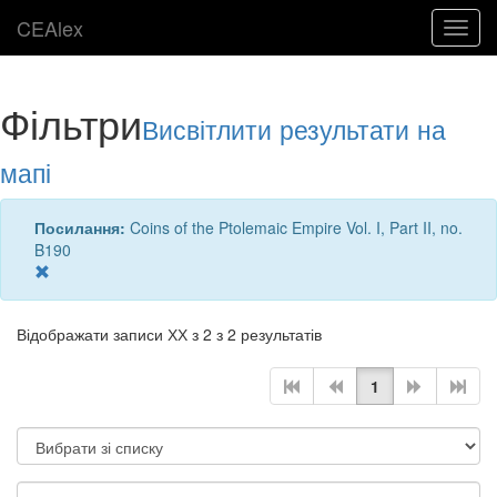
CEAlex
Toggl
navig
Фільтри
Висвітлити результати на
мапі
Посилання:
Coins of the Ptolemaic Empire Vol. I, Part II, no.
B190
Відображати записи ХХ з 2 з 2 результатів
1