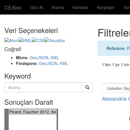
CEAlex
Göz At
Arama
Haritalar
Karşılaştır
Sor
Filtrele
Veri Seçenekeleri
Coğrafi
Referans:
P
Mints:
GeoJSON
,
KML
Findspots:
GeoJSON
,
KML
1'ten 1'ye 1'ni
Keyword
Alexandria 
Sonuçları Daralt