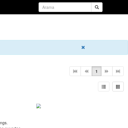
1
ongs.