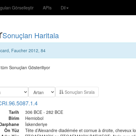
guları Görselleştir
APIs
Dil
r
Sonuçları Haritala
icard, Faucher 2012, 84
n tüm Sonuçları Gösteriliyor
Sonuçları Sırala
CRI.96.5087.1.4
Tarih
306 BCE - 282 BCE
Birim
Hemiobol
Darphane
İskenderiye
Ön Yüz
Tête d’Alexandre diadémée et cornue à droite, cheveux l