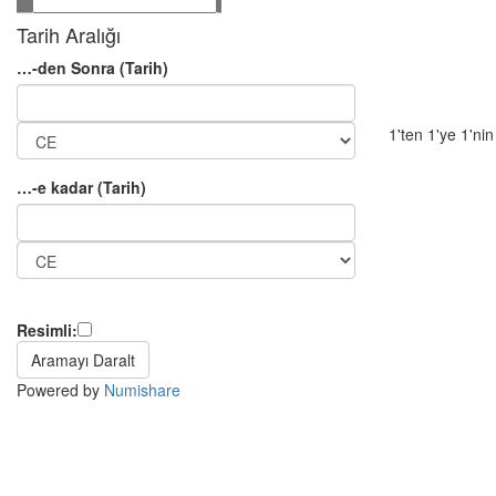
Tarih Aralığı
…-den Sonra (Tarih)
1'ten 1'ye 1'ni
…-e kadar (Tarih)
Resimli:
Powered by
Numishare