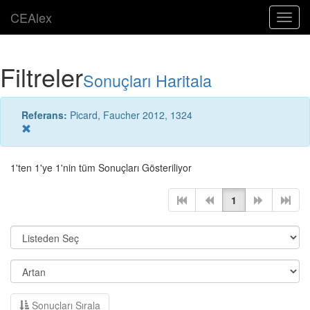
CEAlex
Toggl
navig
Filtreler
Sonuçları Haritala
Referans:
Picard, Faucher 2012, 1324
1'ten 1'ye 1'nin tüm Sonuçları Gösteriliyor
1
Sonuçları Sırala