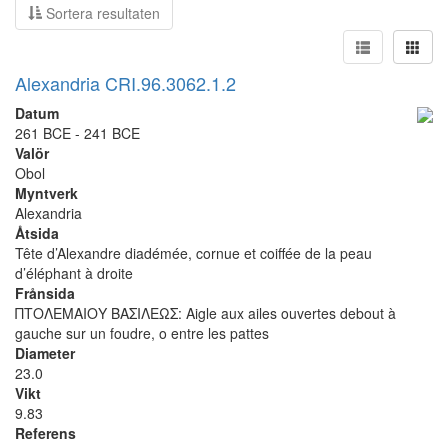
Sortera resultaten
Alexandria CRI.96.3062.1.2
Datum
261 BCE - 241 BCE
Valör
Obol
Myntverk
Alexandria
Åtsida
Tête d’Alexandre diadémée, cornue et coiffée de la peau
d’éléphant à droite
Frånsida
ΠΤΟΛΕΜΑΙΟΥ ΒΑΣΙΛΕΩΣ: Aigle aux ailes ouvertes debout à
gauche sur un foudre, o entre les pattes
Diameter
23.0
Vikt
9.83
Referens