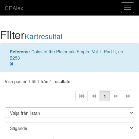
CEAlex
Toggl
navig
Filter
Kartresultat
Referens:
Coins of the Ptolemaic Empire Vol. I, Part II, no.
B258
Visa poster 1 till 1 från 1 resultater
1