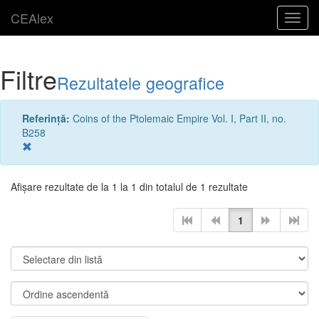
CEAlex
Toggl
navig
Filtre
Rezultatele geografice
Referinţă:
Coins of the Ptolemaic Empire Vol. I, Part II, no.
B258
Afişare rezultate de la 1 la 1 din totalul de 1 rezultate
1