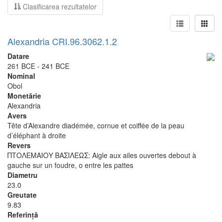
Clasificarea rezultatelor
Alexandria CRI.96.3062.1.2
Datare
261 BCE - 241 BCE
Nominal
Obol
Monetărie
Alexandria
Avers
Tête d’Alexandre diadémée, cornue et coiffée de la peau
d’éléphant à droite
Revers
ΠΤΟΛΕΜΑΙΟΥ ΒΑΣΙΛΕΩΣ: Aigle aux ailes ouvertes debout à
gauche sur un foudre, o entre les pattes
Diametru
23.0
Greutate
9.83
Referinţă