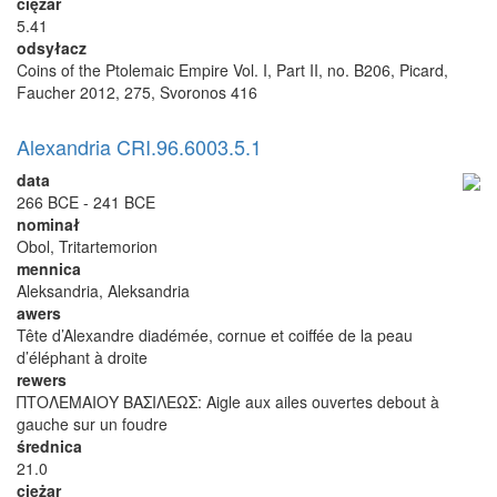
ciężar
5.41
odsyłacz
Coins of the Ptolemaic Empire Vol. I, Part II, no. B206, Picard,
Faucher 2012, 275, Svoronos 416
Alexandria CRI.96.6003.5.1
data
266 BCE - 241 BCE
nominał
Obol, Tritartemorion
mennica
Aleksandria, Aleksandria
awers
Tête d’Alexandre diadémée, cornue et coiffée de la peau
d’éléphant à droite
rewers
ΠΤΟΛΕΜΑΙΟΥ ΒΑΣΙΛΕΩΣ: Aigle aux ailes ouvertes debout à
gauche sur un foudre
średnica
21.0
ciężar