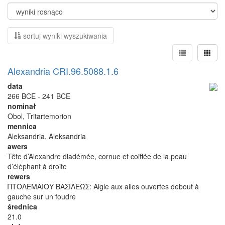
sortuj wyniki wyszukiwania
Alexandria CRI.96.5088.1.6
data
266 BCE - 241 BCE
nominał
Obol, Tritartemorion
mennica
Aleksandria, Aleksandria
awers
Tête d’Alexandre diadémée, cornue et coiffée de la peau
d’éléphant à droite
rewers
ΠΤΟΛΕΜΑΙΟΥ ΒΑΣΙΛΕΩΣ: Aigle aux ailes ouvertes debout à
gauche sur un foudre
średnica
21.0