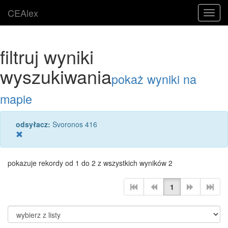
CEAlex
Toggl
navig
filtruj wyniki
wyszukiwania
pokaż wyniki na
mapie
odsyłacz:
Svoronos 416
pokazuje rekordy od 1 do 2 z wszystkich wyników 2
1