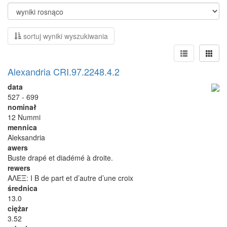
sortuj wyniki wyszukiwania
Alexandria CRI.97.2248.4.2
data
527 - 699
nominał
12 Nummi
mennica
Aleksandria
awers
Buste drapé et diadémé à droite.
rewers
ΑΛΕΞ: I B de part et d’autre d’une croix
średnica
13.0
ciężar
3.52