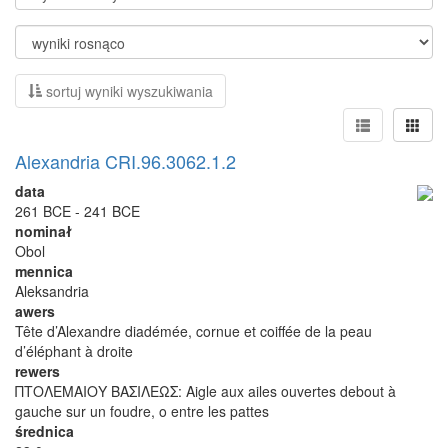
sortuj wyniki wyszukiwania
Alexandria CRI.96.3062.1.2
data
261 BCE - 241 BCE
nominał
Obol
mennica
Aleksandria
awers
Tête d’Alexandre diadémée, cornue et coiffée de la peau
d’éléphant à droite
rewers
ΠΤΟΛΕΜΑΙΟΥ ΒΑΣΙΛΕΩΣ: Aigle aux ailes ouvertes debout à
gauche sur un foudre, o entre les pattes
średnica