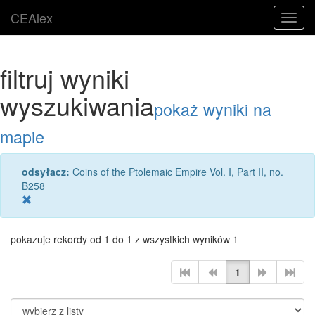
CEAlex
Toggl
navig
filtruj wyniki
wyszukiwania
pokaż wyniki na
mapie
odsyłacz:
Coins of the Ptolemaic Empire Vol. I, Part II, no.
B258
pokazuje rekordy od 1 do 1 z wszystkich wyników 1
1