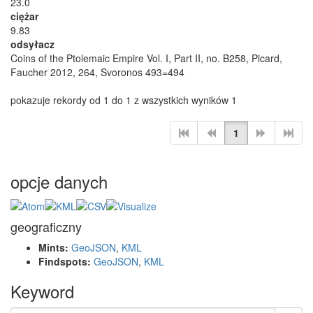
23.0
ciężar
9.83
odsyłacz
Coins of the Ptolemaic Empire Vol. I, Part II, no. B258, Picard,
Faucher 2012, 264, Svoronos 493=494
pokazuje rekordy od 1 do 1 z wszystkich wyników 1
1
opcje danych
geograficzny
Mints:
GeoJSON
,
KML
Findspots:
GeoJSON
,
KML
Keyword