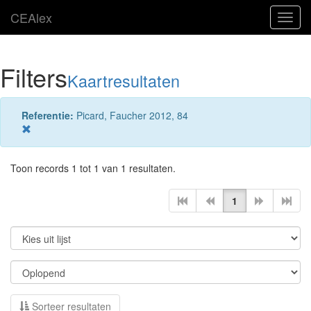
CEAlex
Toggl
navig
Filters
Kaartresultaten
Referentie:
Picard, Faucher 2012, 84
Toon records 1 tot 1 van 1 resultaten.
1
Sorteer resultaten