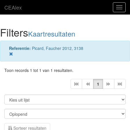
CEAlex
Toggl
navig
Filters
Kaartresultaten
Referentie:
Picard, Faucher 2012, 3138
Toon records 1 tot 1 van 1 resultaten.
1
Sorteer resultaten