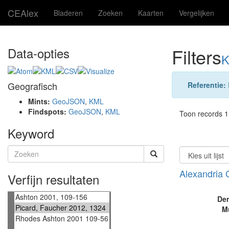
CEAlex
Bladeren
Zoeken
Kaarten
Vergelijken
Filters
Data-opties
K
Geografisch
Referentie:
Mints:
GeoJSON
,
KML
Findspots:
GeoJSON
,
KML
Toon records 1 
Keyword
Alexandria 
Verfijn resultaten
De
M