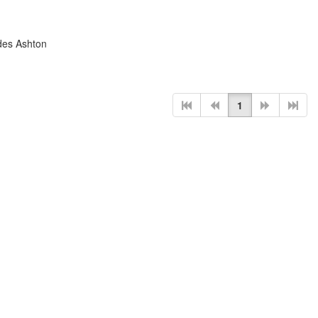
des Ashton
1