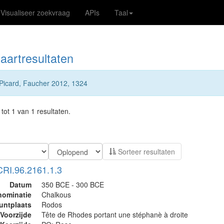
Visualiseer zoekvraag
APIs
Taal
aartresultaten
Picard, Faucher 2012, 1324
tot 1 van 1 resultaten.
Sorteer resultaten
CRI.96.2161.1.3
Datum
350 BCE - 300 BCE
nominatie
Chalkous
untplaats
Rodos
Voorzijde
Tête de Rhodes portant une stéphanè à droite