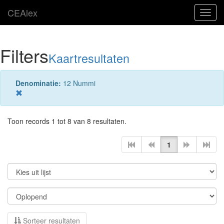
CEAlex
Toggl
navig
Filters
Kaartresultaten
Denominatie:
12 Nummi
Toon records 1 tot 8 van 8 resultaten.
1
Sorteer resultaten