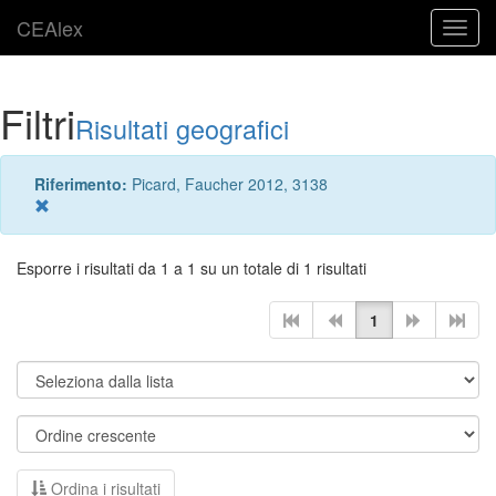
CEAlex
Toggl
navig
Filtri
Risultati geografici
Riferimento:
Picard, Faucher 2012, 3138
Esporre i risultati da 1 a 1 su un totale di 1 risultati
1
Ordina i risultati