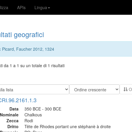
lizza
APIs
Lingua
ltati geografici
:
Picard, Faucher 2012, 1324
ti da 1 a 1 su un totale di 1 risultati
Or
CRI.96.2161.1.3
Data
350 BCE - 300 BCE
Nominale
Chalkous
Zecca
Rodi
Dritto
Tête de Rhodes portant une stéphanè à droite