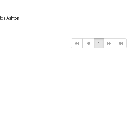
des Ashton
1