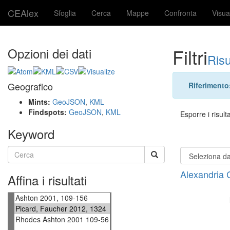
CEAlex
Sfoglia
Cerca
Mappe
Confronta
Visua
Filtri
Opzioni dei dati
Risu
Geografico
Riferimento
Mints:
GeoJSON
,
KML
Findspots:
GeoJSON
,
KML
Esporre i risulta
Keyword
Alexandria 
Affina i risultati