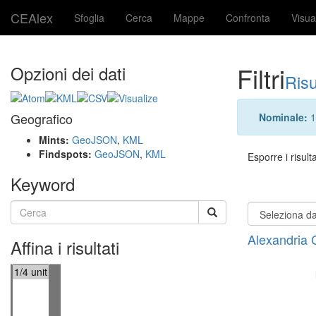
CEAlex
Sfoglia
Cerca
Mappe
Confronta
Visua
Filtri
Opzioni dei dati
Risu
Geografico
Nominale:
1
Mints:
GeoJSON
,
KML
Findspots:
GeoJSON
,
KML
Esporre i risulta
Keyword
Alexandria 
Affina i risultati