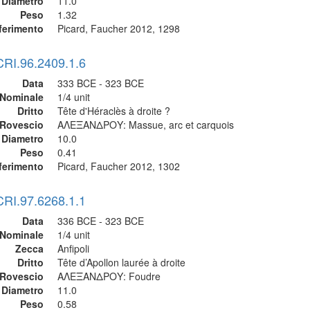
Diametro
11.0
Peso
1.32
ferimento
Picard, Faucher 2012, 1298
CRI.96.2409.1.6
Data
333 BCE - 323 BCE
Nominale
1/4 unit
Dritto
Tête d'Héraclès à droite ?
Rovescio
ΑΛΕΞΑΝΔΡΟΥ: Massue, arc et carquois
Diametro
10.0
Peso
0.41
ferimento
Picard, Faucher 2012, 1302
CRI.97.6268.1.1
Data
336 BCE - 323 BCE
Nominale
1/4 unit
Zecca
Anfipoli
Dritto
Tête d’Apollon laurée à droite
Rovescio
ΑΛΕΞΑΝΔΡΟΥ: Foudre
Diametro
11.0
Peso
0.58