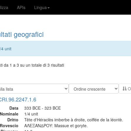
lizza
APIs
Lingua
ltati geografici
/4 unit
ti da 1 a 3 su un totale di 3 risultati
Or
CRI.96.2247.1.6
Data
333 BCE - 323 BCE
Nominale
1/4 unit
Dritto
Tête d'Héraclès imberbe à droite, coiffée de la léontè.
Rovescio
ΑΛΕΞΑΝΔΡΟΥ: Massue et goryte.