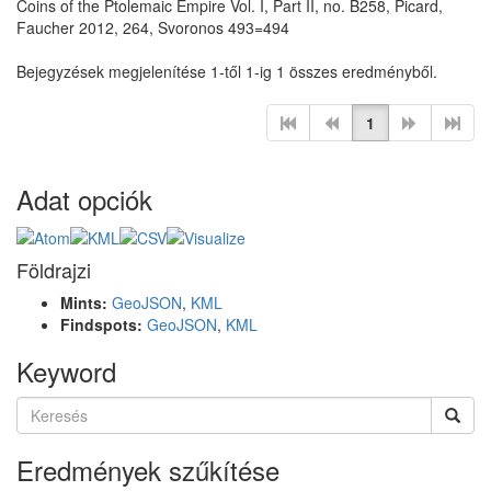
Coins of the Ptolemaic Empire Vol. I, Part II, no. B258, Picard,
Faucher 2012, 264, Svoronos 493=494
Bejegyzések megjelenítése 1-től 1-ig 1 összes eredményből.
1
Adat opciók
Földrajzi
Mints:
GeoJSON
,
KML
Findspots:
GeoJSON
,
KML
Keyword
Eredmények szűkítése