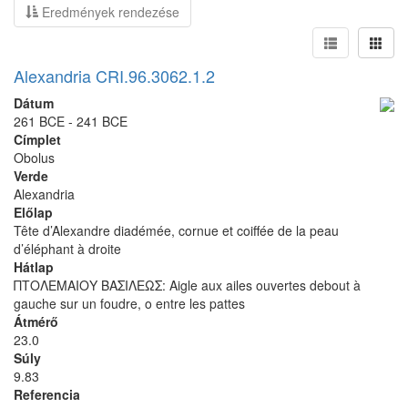
Eredmények rendezése
Alexandria CRI.96.3062.1.2
Dátum
261 BCE - 241 BCE
Címplet
Obolus
Verde
Alexandria
Előlap
Tête d’Alexandre diadémée, cornue et coiffée de la peau
d’éléphant à droite
Hátlap
ΠΤΟΛΕΜΑΙΟΥ ΒΑΣΙΛΕΩΣ: Aigle aux ailes ouvertes debout à
gauche sur un foudre, o entre les pattes
Átmérő
23.0
Súly
9.83
Referencia