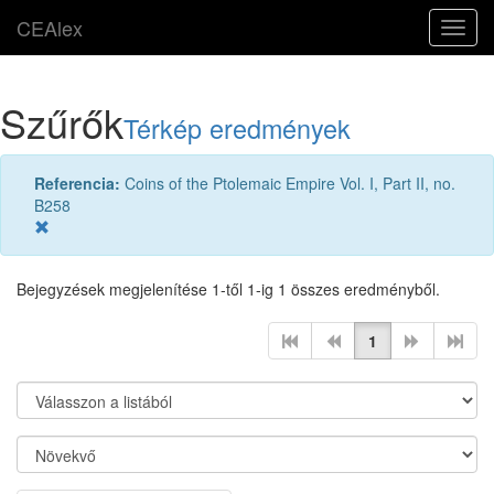
CEAlex
Toggl
navig
Szűrők
Térkép eredmények
Referencia:
Coins of the Ptolemaic Empire Vol. I, Part II, no.
B258
Bejegyzések megjelenítése 1-től 1-ig 1 összes eredményből.
1